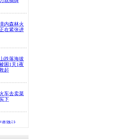
力就摘牌
境内森林火
正在紧张进
山跌落海拔
崖被困1天1夜
救起
火车去卖菜
买下
把道路让
突发疾病交