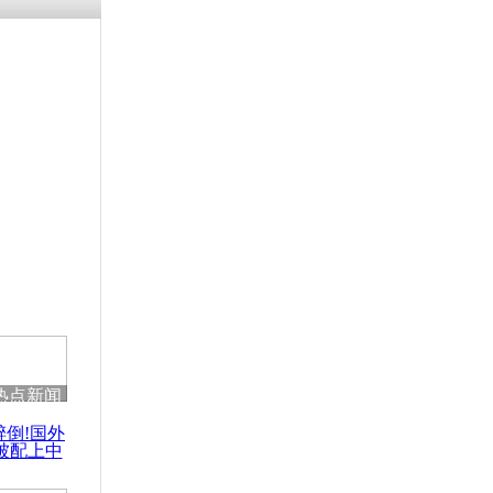
残疾男子因
砸银行
千年传统习
众为娥皇女
行被查情绪
回答崩溃原
热点新闻
乡上万人欢
醉倒!国外
节
被配上中
国民乐