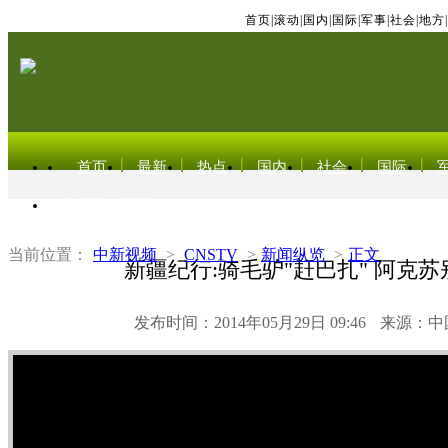
首页
|
滚动
|
国内
|
国际
|
军事
|
社会
|
地方
|
首页
最新
热点
国内
社会
国际
东北亚电视网
当前位置：
中新视频
>
CNSTV
>
新闻纵览
>
正文
新疆纪行:骑毛驴"赶巴扎" 阿克
发布时间：2014年05月29日 09:46
来源：中