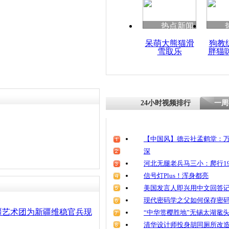
清明祭英烈
责任编辑：【
王祎
】
魂
热点新闻
呆萌大熊猫滑
狗教
雪取乐
胖猫
新疆纪行:
扎 阿克苏
24小时视频排行
一周
【中国风】德云社孟鹤堂：万
深
河北无腿老兵马三小：爬行19
信号灯Plus！浑身都亮
美国发言人即兴用中文回答
现代密码学之父如何保存密
疆艺术团为新疆维稳官兵现
“中华赏樱胜地”无锡太湖鼋
清华设计师投身胡同厕所改造