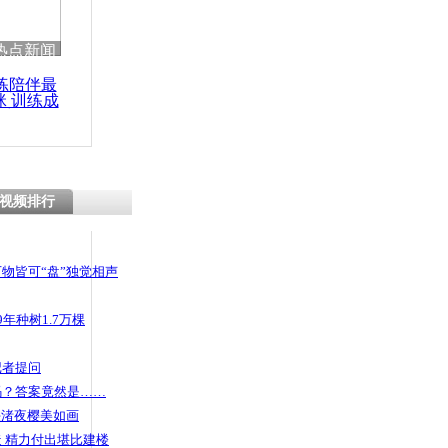
 哀思悼忠
热点新闻
练陪伴最
咪 训练成
功瘦身
骑毛驴赶巴
别样生活
视频排行
物皆可“盘”独觉相声
年种树1.7万棵
记者提问
码？答案竟然是……
头渚夜樱美如画
 精力付出堪比建楼