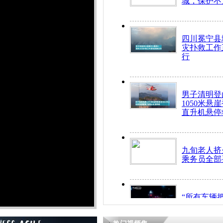
城，保护不
四川冕宁县
灾扑救工作
行
男子清明登
1050米悬
直升机悬停
九旬老人挤
乘务员全部
“所有车辆
开！”儿童
警急速救助