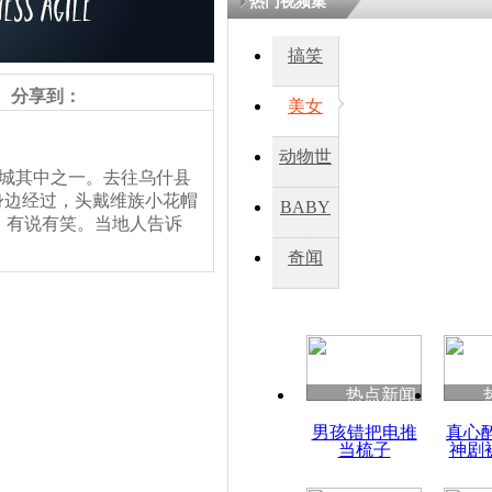
热门视频集
搞笑
四川一精神
病发持大锤
分享到：
美女
动物世
探访传承四
城其中之一。去往乌什县
俗：近万民
界
身边经过，头戴维族小花帽
BABY
英省亲送行
，有说有笑。当地人告诉
秀
奇闻
小伙骑车逆
驴车和摩托车、小货车、
崩溃 网上
日的中午12点到晚上8
因
地方。
热点新闻
四川兴文苗
男孩错把电推
真心
度苗族花山
当梳子
神剧