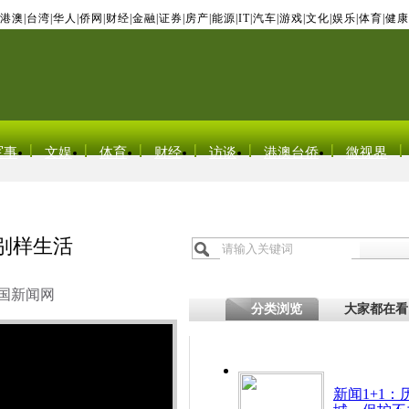
港澳
|
台湾
|
华人
|
侨网
|
财经
|
金融
|
证券
|
房产
|
能源
|
IT
|
汽车
|
游戏
|
文化
|
娱乐
|
体育
|
健康
军事
文娱
体育
财经
访谈
港澳台侨
微视界
苏别样生活
国新闻网
分类浏览
大家都在看
新闻1+1