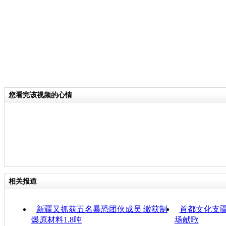
您看完该视频的心情
相关报道
新疆又抓获五名暴恐团伙成员 缴获制
首都文化支
爆原材料1.8吨
场献歌