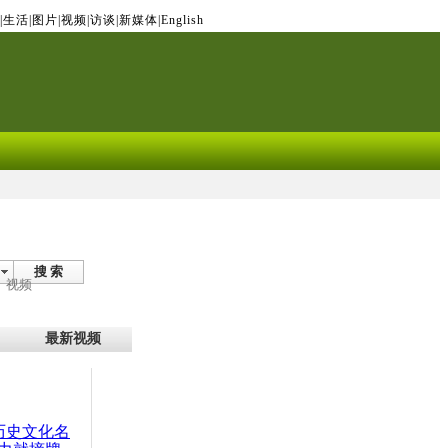
|
生活
|
图片
|
视频
|
访谈
|
新媒体
|
English
搜 索
视频
最新视频
：历史文化名