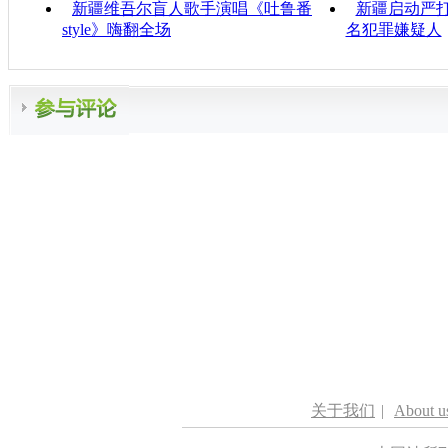
新疆维吾尔盲人歌手演唱《吐鲁番
新疆启动严打
style》嗨翻全场
名犯罪嫌疑人
关于我们
|
About u