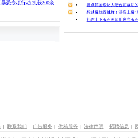
暴恐专项行动 抓获200余
盘点韩国瑜访大陆台前幕后的
想过桥就得跳舞！游客上桥“
祁连山下玉石画师用废弃玉
s
|
联系我们
|
广告服务
|
供稿服务
|
法律声明
|
招聘信息
|