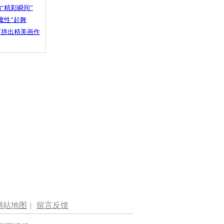
“精彩瞬间”
魔性”起舞
石拼出精美画作
网站地图
|
留言反馈