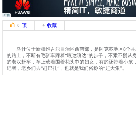
顶
收藏
0
乌什位于新疆维吾尔自治区西南部，是阿克苏地区8个县
的路上，不断有毛驴车踩着“嘎达嘎达”的步子，不紧不慢从
的老汉赶车，车上载着围着花头巾的妇女，有的还带着小孩
记者，老乡们去“赶巴扎”，也就是我们俗称的“赶大集”。
“赶巴扎”可称得上是南疆少数民族聚居地区一道景观。毛
线路巴士一起，汇集到距县城东北边约一公里的巴扎。 每个周
点，这里成为乌什县老百姓采购生活用品最实惠、最丰富的
关键词：新疆
分类名称：
CNSTV