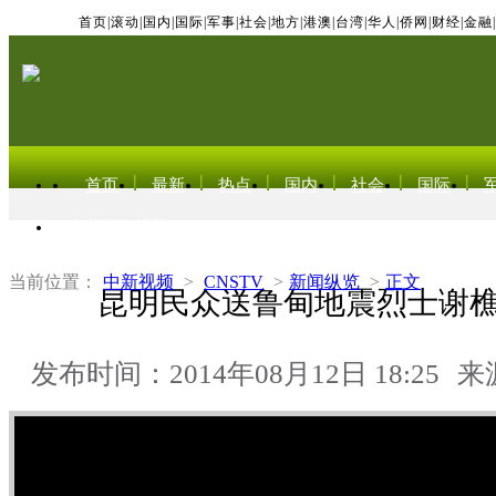
首页
|
滚动
|
国内
|
国际
|
军事
|
社会
|
地方
|
港澳
|
台湾
|
华人
|
侨网
|
财经
|
金融
|
首页
最新
热点
国内
社会
国际
东北亚电视网
当前位置：
中新视频
>
CNSTV
>
新闻纵览
>
正文
昆明民众送鲁甸地震烈士谢
发布时间：2014年08月12日 18:25
来