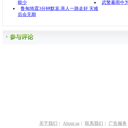
能少
武警暴雨中
鲁甸地震3分钟默哀:亲人一路走好 灾难
后会无期
关于我们
|
About us
|
联系我们
|
广告服务