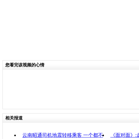
分类名称：
CNSTV
云南鲁甸县发生6.5级地震
标签：
专题：
云南鲁甸6.5级地震
责
您看完该视频的心情
相关报道
云南昭通司机地震转移乘客 一个都不
《面对面》: