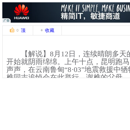
顶
收藏
0
【解说】8月12日，连续晴朗多天
开始就阴雨绵绵。上午十点，昆明跑马
声声，在云南鲁甸“8·03”地震救援中
樵同志追悼会在此举行。谢樵的父母、
友、社会各界人士从四面八方赶来，送
边防战士最后一程。
【同期】(同期)现场声
关键词：