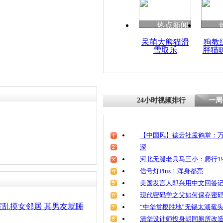
责任编辑：【
王祎
】
热点新闻
呆萌大熊猫滑
狗教
雪取乐
胖猫
24小时视频排行
一周
【中国风】德云社孟鹤堂：万
深
河北无腿老兵马三小：爬行19
信号灯Plus！浑身都亮
美国发言人即兴用中文回答
现代密码学之父如何保存密
乱摸女邻居 其男友就睡
“中华赏樱胜地”无锡太湖鼋
清华设计师投身胡同厕所改造