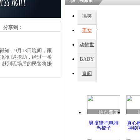
热门视频集
搞笑
分享到：
美女
动物世
知，9月13日晚间，家
界
门瞬间遇抢劫，经过一番
BABY
，赶到现场后的民警将嫌
秀
奇闻
着，而帮助王女士脱险
到十分钟，就听到邻居家
声音。
热点新闻
男孩错把电推
真心
当梳子
神剧