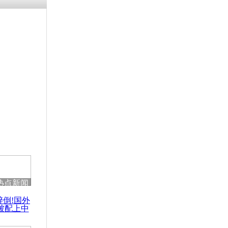
热点新闻
醉倒!国外
被配上中
国民乐