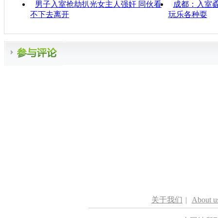
男子入室抢劫扒光女主人强奸 同伙看
成都：入室蟊
不下去离开
玩乐各种耍
关于我们
|
About u