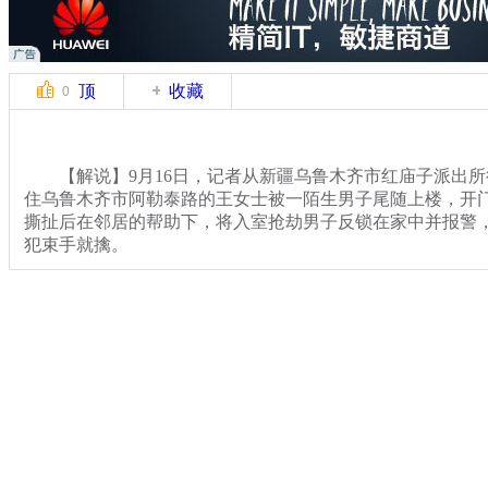
顶
收藏
0
【解说】9月16日，记者从新疆乌鲁木齐市红庙子派出所得
住乌鲁木齐市阿勒泰路的王女士被一陌生男子尾随上楼，开
撕扯后在邻居的帮助下，将入室抢劫男子反锁在家中并报警
犯束手就擒。
随后记者与办案民警一同来到事发地，王女士的家门紧锁
的邻居张新月女士接受记者采访时说，她和女儿刚进家门不
有人踹门和说话的声音。不久，张女士听到邻居大喊救命的
关键词：打工仔 入室抢劫 反锁
分类名称：
CNSTV