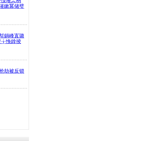
嶅憡璀︽柟
獕鏉冪储璧
幇鍋峰寘璐
澶╁悗鎿掕
抢劫被反锁