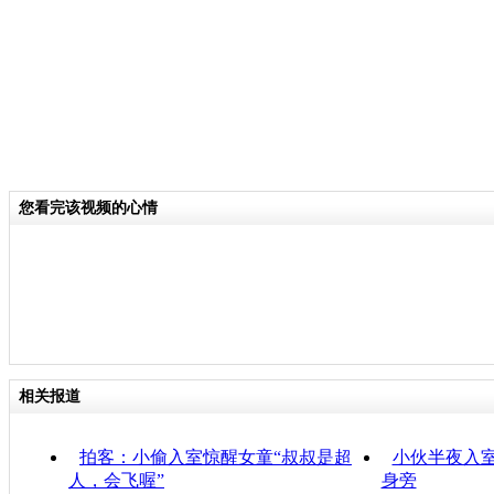
您看完该视频的心情
相关报道
拍客：小偷入室惊醒女童“叔叔是超
小伙半夜入室
人，会飞喔”
身旁