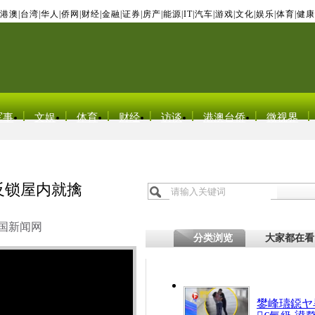
港澳
|
台湾
|
华人
|
侨网
|
财经
|
金融
|
证券
|
房产
|
能源
|
IT
|
汽车
|
游戏
|
文化
|
娱乐
|
体育
|
健康
军事
文娱
体育
财经
访谈
港澳台侨
微视界
反锁屋内就擒
国新闻网
分类浏览
大家都在看
鐢峰瓙鐚ヤ