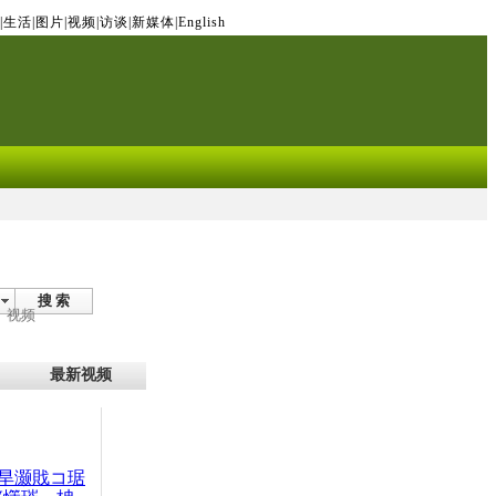
|
生活
|
图片
|
视频
|
访谈
|
新媒体
|
English
搜 索
视频
最新视频
旱灏戝コ琚