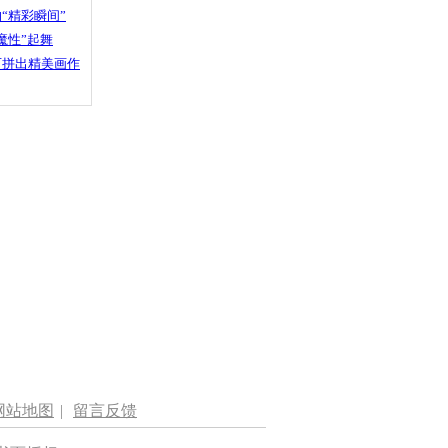
“精彩瞬间”
魔性”起舞
石拼出精美画作
网站地图
|
留言反馈