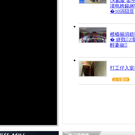
€氱級 鍙
渚电姱鍚嶈
�10涓囧厓
楂橀搧涓婄
� 姘戣2
醇褰掓
打工仔入室