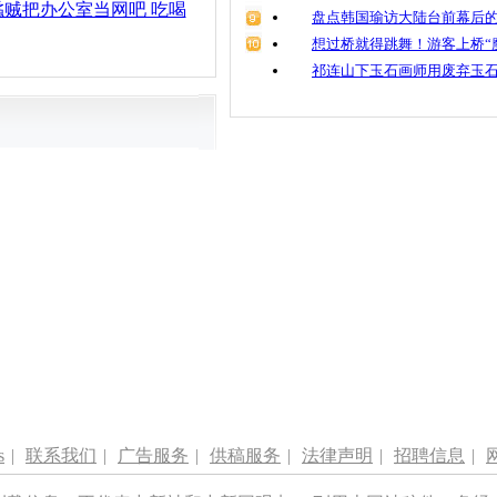
贼把办公室当网吧 吃喝
盘点韩国瑜访大陆台前幕后的
想过桥就得跳舞！游客上桥“
祁连山下玉石画师用废弃玉
s
|
联系我们
|
广告服务
|
供稿服务
|
法律声明
|
招聘信息
|