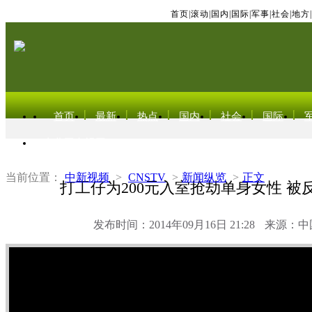
首页
|
滚动
|
国内
|
国际
|
军事
|
社会
|
地方
|
首页
最新
热点
国内
社会
国际
东北亚电视网
当前位置：
中新视频
>
CNSTV
>
新闻纵览
>
正文
打工仔为200元入室抢劫单身女性 被
发布时间：2014年09月16日 21:28
来源：中