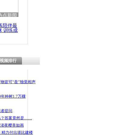
热点新闻
练陪伴最
咪 训练成
功瘦身
视频排行
物皆可“盘”独觉相声
年种树1.7万棵
记者提问
码？答案竟然是……
头渚夜樱美如画
 精力付出堪比建楼