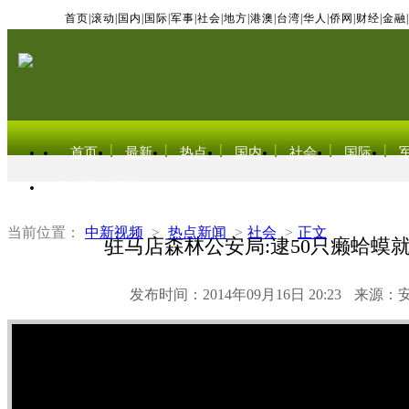
首页
|
滚动
|
国内
|
国际
|
军事
|
社会
|
地方
|
港澳
|
台湾
|
华人
|
侨网
|
财经
|
金融
|
首页
最新
热点
国内
社会
国际
东北亚电视网
当前位置：
中新视频
>
热点新闻
>
社会
>
正文
驻马店森林公安局:逮50只癞蛤蟆
发布时间：2014年09月16日 20:23
来源：