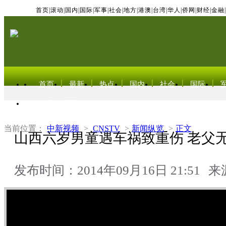
首页
|
滚动
|
国内
|
国际
|
军事
|
社会
|
地方
|
港澳
|
台湾
|
华人
|
侨网
|
财经
|
金融
|
首页
最新
热点
国内
社会
国际
东北亚电视网
当前位置：
中新视频
>
CNSTV
>
新闻纵览
>
正文
山西六岁男童遇车祸致重伤 老父
发布时间：2014年09月16日 21:51
来