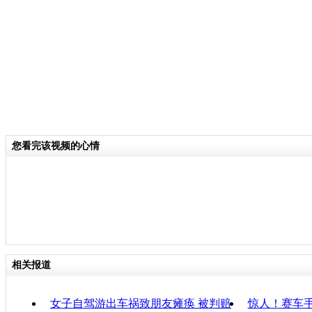
幕：在物流公司门口，孩子弱小的身躯
满货物、车牌号为晋A95819的半.挂
切也都被路旁的司机看在眼里。
关键词：山西 男童 车祸 无钱医治
分类名称：
CNSTV
您看完该视频的心情
责
相关报道
女子自驾游出车祸致朋友瘫痪 被判赔
惊人！赛车