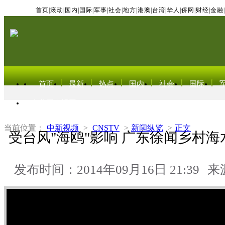
首页
|
滚动
|
国内
|
国际
|
军事
|
社会
|
地方
|
港澳
|
台湾
|
华人
|
侨网
|
财经
|
金融
|
首页
最新
热点
国内
社会
国际
东北亚电视网
当前位置：
中新视频
>
CNSTV
>
新闻纵览
>
正文
受台风"海鸥"影响 广东徐闻乡村
发布时间：2014年09月16日 21:39
来