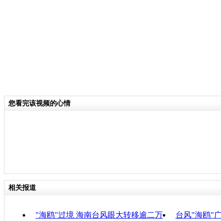
关键词：台风 海水倒灌
分类名称：
CNSTV
责
您看完该视频的心情
相关报道
"海鸥"过境 海南台风眼大转移逾二万
台风"海鸥"