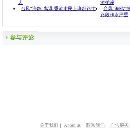
人
涛拍岸
台风"海鸥"离港 香港市民上班赶路忙
台风"海鸥"
路段积水严重
关于我们
|
About us
|
联系我们
|
广告服务