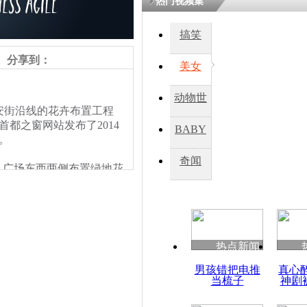
热门视频集
搞笑
四川一精神
病发持大锤
分享到：
美女
动物世
探访传承四
安街沿线的花卉布置工程
俗：近万民
界
都之窗网站发布了2014
BABY
英省亲送行
。
秀
奇闻
广场东西两侧布置绿地花
小伙骑车逆
，两侧的LED大屏幕则
崩溃 网上
、地栽花卉。
因
热点新闻
四川兴文苗
男孩错把电推
真心
度苗族花山
当梳子
神剧