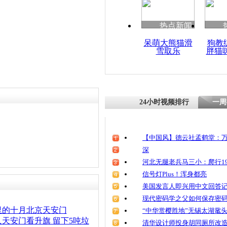
责任编辑：【
王祎
】
清明祭英烈
魂
热点新闻
呆萌大熊猫滑
狗教
雪取乐
胖猫
天安门广场
坛迎国庆
24小时视频排行
一周
【中国风】德云社孟鹤堂：万
深
河北无腿老兵马三小：爬行19
信号灯Plus！浑身都亮
美国发言人即兴用中文回答
现代密码学之父如何保存密
里的十月北京天安门
“中华赏樱胜地”无锡太湖鼋
人天安门看升旗 留下5吨垃
清华设计师投身胡同厕所改造