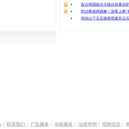
盘点韩国瑜访大陆台前幕后的
想过桥就得跳舞！游客上桥“
祁连山下玉石画师用废弃玉
s
|
联系我们
|
广告服务
|
供稿服务
|
法律声明
|
招聘信息
|