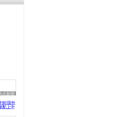
残疾男子因
砸银行
千年传统习
众为娥皇女
行被查情绪
回答崩溃原
热点新闻
乡上万人欢
醉倒!国外
节
被配上中
国民乐