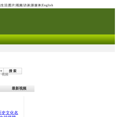
|
生活
|
图片
|
视频
|
访谈
|
新媒体
|
English
搜 索
视频
最新视频
：历史文化名