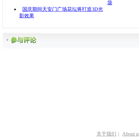
圾
国庆期间天安门广场花坛将打造3D光
影效果
关于我们
|
About u