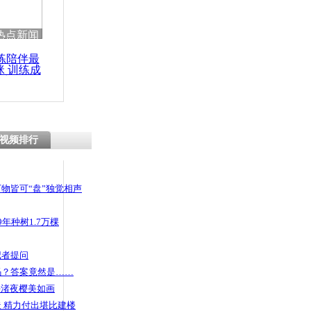
 哀思悼忠
热点新闻
练陪伴最
咪 训练成
功瘦身
布置立体花
视频排行
物皆可“盘”独觉相声
年种树1.7万棵
记者提问
码？答案竟然是……
头渚夜樱美如画
 精力付出堪比建楼