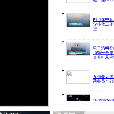
城，保护不
四川冕宁县
灾扑救工作
行
男子清明登
1050米悬
直升机悬停
九旬老人挤
乘务员全部
“所有车辆
开！”儿童
警急速救助