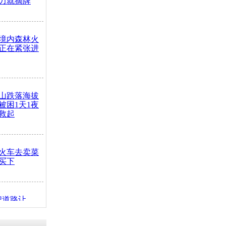
力就摘牌
境内森林火
正在紧张进
山跌落海拔
崖被困1天1夜
救起
火车去卖菜
买下
把道路让
突发疾病交