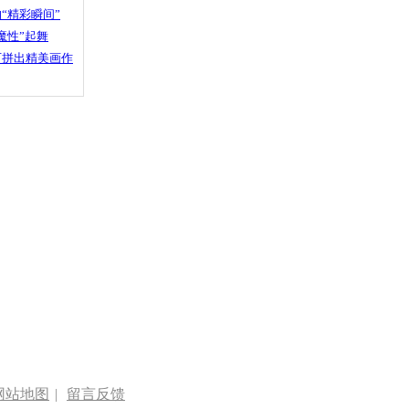
“精彩瞬间”
魔性”起舞
石拼出精美画作
网站地图
|
留言反馈