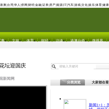
港澳
|
台湾
|
华人
|
侨网
|
财经
|
金融
|
证券
|
房产
|
能源
|
IT
|
汽车
|
游戏
|
文化
|
娱乐
|
体育
|
健康
军事
文娱
体育
财经
访谈
港澳台侨
微视界
体花坛迎国庆
国新闻网
分类浏览
大家都在看
新闻1+1