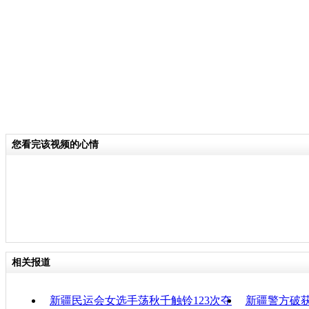
茄酱生产企业，将剩余的葡萄籽、番茄
新疆还盛产石榴，大量石榴深加工后的
料，企业还要发愁怎么处理，而玛纳斯
加工企业却将废料变废为宝。
关键词：新疆 中小微企业
您看完该视频的心情
分类名称：
CNSTV
责
相关报道
新疆民运会女选手荡秋千触铃123次夺
新疆警方破获