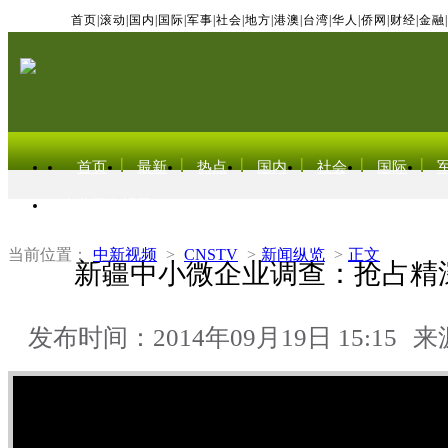
首页
|
滚动
|
国内
|
国际
|
军事
|
社会
|
地方
|
港澳
|
台湾
|
华人
|
侨网
|
财经
|
金融
|
首页
最新
热点
国内
社会
国际
东北亚电视网
当前位置：
中新视频
>
CNSTV
>
新闻纵览
>
正文
新疆中小微企业调查：抢占精
发布时间：2014年09月19日 15:15
来