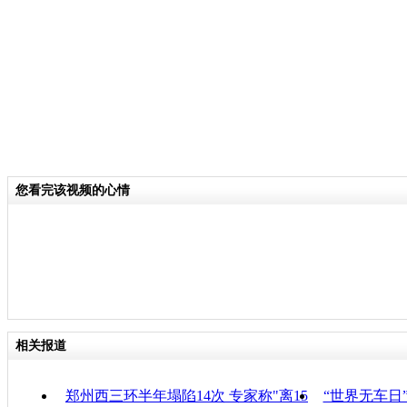
关键词：郑州 道路 塌陷
分类名称：
CNSTV
责
您看完该视频的心情
相关报道
郑州西三环半年塌陷14次 专家称"离15
“世界无车日