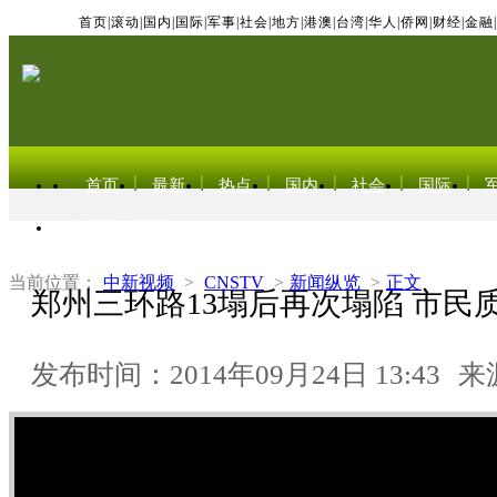
首页
|
滚动
|
国内
|
国际
|
军事
|
社会
|
地方
|
港澳
|
台湾
|
华人
|
侨网
|
财经
|
金融
|
首页
最新
热点
国内
社会
国际
东北亚电视网
当前位置：
中新视频
>
CNSTV
>
新闻纵览
>
正文
郑州三环路13塌后再次塌陷 市民
发布时间：2014年09月24日 13:43
来