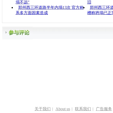
塌不远"
旧
郑州西三环道路半年内塌13次 官方称
郑州西三环道
系多方面因素造成
槽称坍塌已正
关于我们
|
About us
|
联系我们
|
广告服务