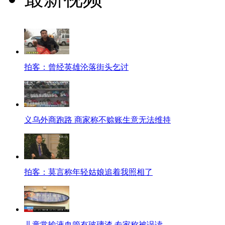
拍客：曾经英雄沦落街头乞讨
义乌外商跑路 商家称不赊账生意无法维持
拍客：莫言称年轻姑娘追着我照相了
儿童常输液血管有玻璃渣 专家称被误读