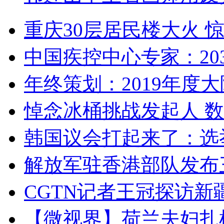
重庆30层居民楼大火
中国疾控中心专家：203
年终策划：2019年度大陆
悼念冰桶挑战发起人 数百
韩国议会打起来了：选举
解放军驻香港部队发布三
CGTN记者王冠探访新疆
【微视界】荷兰夫妇扎根青