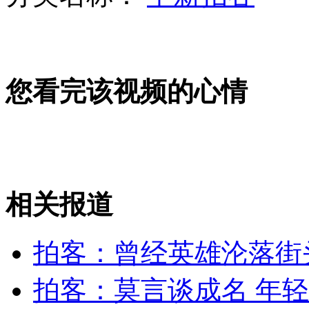
山西运城恶犬咬伤多人 警民合力深夜将其击毙
您看完该视频的心情
女孩北京地铁殴打老人 痛下狠手拳打脚踢
无痛分娩是否安全 医生回应
外交部：反对强权政治霸凌主义
相关报道
外交部：有关国家言论片面不公正
拍客：曾经英雄沦落街
拍客：莫言谈成名 年