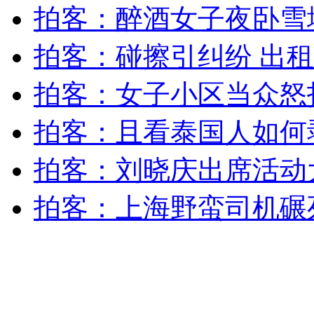
安徽一实载49人客车翻车
拍客：醉酒女子夜卧雪
拍客：碰擦引纠纷 出
走！跟着总书记去植树
拍客：女子小区当众怒
拍客：且看泰国人如何
消防员救轻生者
花炮节热闹非凡
减压"枕头大战"
拍客：刘晓庆出席活动
拍客：上海野蛮司机碾
纽约上演“枕头大战”
司机酒驾遇交警 急速倒车逃窜