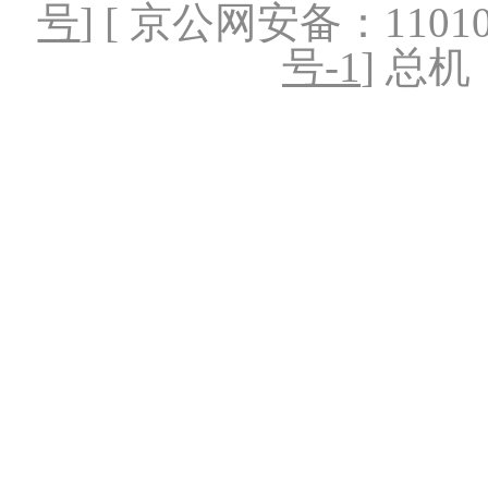
号
] [ 京公网安备：1101020
号-1
] 总机：