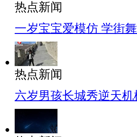
热点新闻
一岁宝宝爱模仿 学街
热点新闻
六岁男孩长城秀逆天机