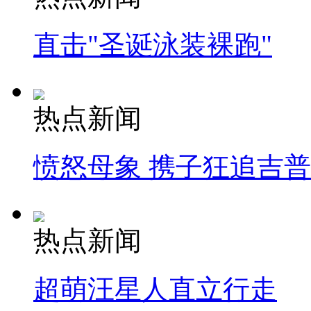
直击"圣诞泳装裸跑"
热点新闻
愤怒母象 携子狂追吉
热点新闻
超萌汪星人直立行走