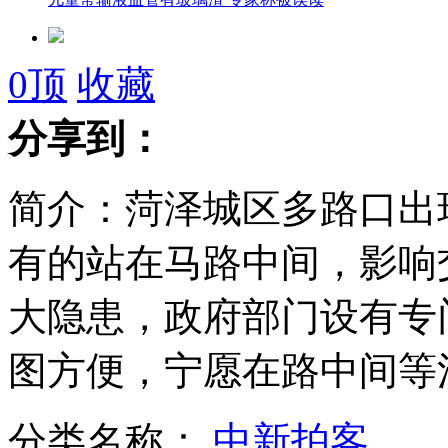
网友戒烟一年省7000引发烟民效仿
0
顶
收藏
分享到：
网友吐槽女友非“双12”不结婚
简介：菏泽城区多路口出
沪警方一天接25起"世界末日"谣言
有的站在马路中间，影响
凯特王妃怀孕后首亮相 威廉护驾
大隐患，政府部门设有专
广州最大酒托案开审 主犯获刑13年
图方便，宁愿在路中间等
公交投币不找零 乘客暴打司机
分类名称：
中新拍客