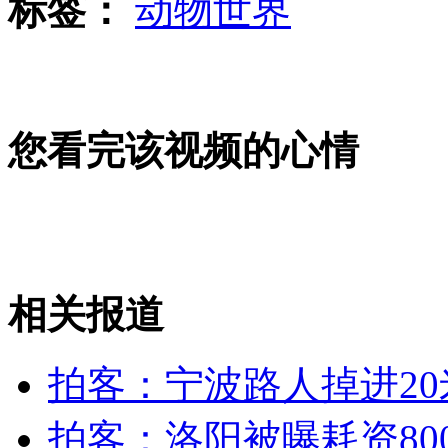
标签：
动物世界
上海城管阻止小贩摆摊引械斗1死5伤
您看完该视频的心情
针扎女乘客嫌犯落网称希望姑娘看他
霸道司机撞翻婴儿车 不道歉还要砍人
山西运城恶犬咬伤多人 警民合力深夜将其击毙
相关报道
拍客：宁波路人掉进20
女孩北京地铁殴打老人 痛下狠手拳打脚踢
拍客：洛阳被曝耗资80