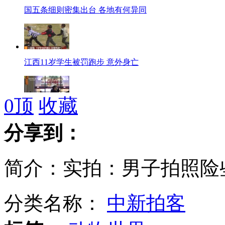
国五条细则密集出台 各地有何异同
江西11岁学生被罚跑步 意外身亡
0
顶
收藏
德国：将全面升级高铁信息娱乐平台
分享到：
简介：实拍：男子拍照险
朝决定实行"经济建设和核武力建设并行路线"
分类名称：
中新拍客
"京19条"落地 房产中介顿时冷清