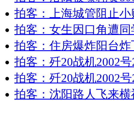
无痛分娩是否安全 医生回应
拍客：上海城管阻止小
拍客：女生因口角遭同学
外交部：反对强权政治霸凌主义
拍客：住房爆炸阳台炸
外交部：有关国家言论片面不公正
拍客：歼20战机2002
拍客：歼20战机2002
安徽一实载49人客车翻车
拍客：沈阳路人飞来横
走！跟着总书记去植树