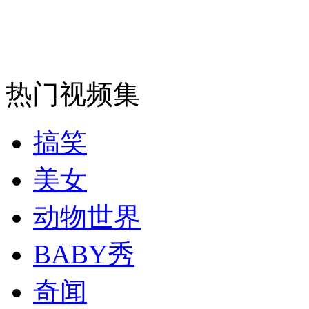
消防员救轻生者
花炮节热闹非凡
减压"枕头大战"
纽约上演“枕头大战”
热门视频集
司机酒驾遇交警 急速倒车逃窜
搞笑
美女
动物世界
BABY秀
奇闻