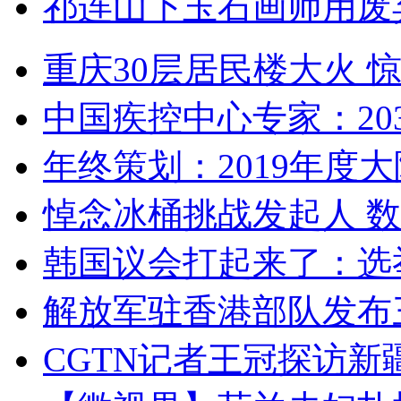
祁连山下玉石画师用废
重庆30层居民楼大火
中国疾控中心专家：203
年终策划：2019年度大陆
悼念冰桶挑战发起人 数百
韩国议会打起来了：选举
解放军驻香港部队发布三
CGTN记者王冠探访新疆