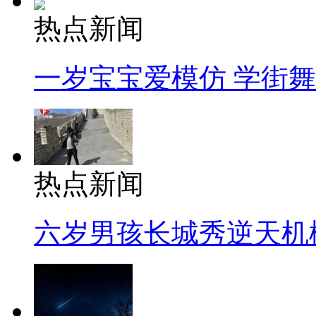
热点新闻
一岁宝宝爱模仿 学街
热点新闻
六岁男孩长城秀逆天机