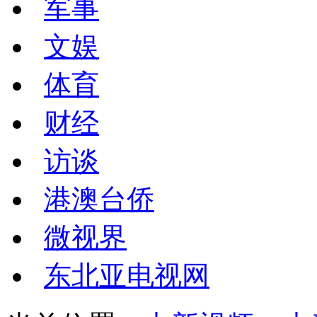
军事
文娱
体育
财经
访谈
港澳台侨
微视界
东北亚电视网