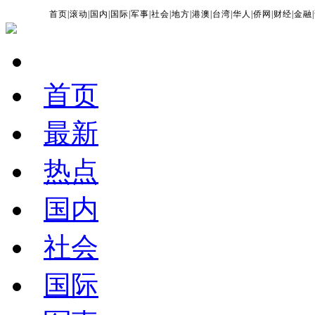
首页
|
滚动
|
国内
|
国际
|
军事
|
社会
|
地方
|
港澳
|
台湾
|
华人
|
侨网
|
财经
|
金融
|
首页
最新
热点
国内
社会
国际