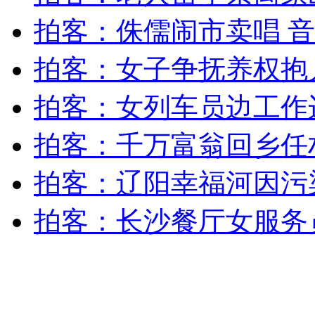
女孩北京地铁殴打老人 痛下狠手拳打脚踢
拍客：侏儒闹市卖唱 
拍客：女子争抚养权抱
无痛分娩是否安全 医生回应
拍客：女列车员边工作
外交部：反对强权政治霸凌主义
拍客：千万富翁回乡任
外交部：有关国家言论片面不公正
拍客：辽阳幸福河因污
拍客：长沙餐厅女服务
安徽一实载49人客车翻车