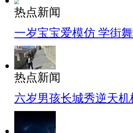
热点新闻
一岁宝宝爱模仿 学街
热点新闻
六岁男孩长城秀逆天机