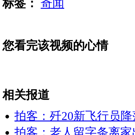
标签：
奇闻
英国加强撒切尔夫人葬礼安保
您看完该视频的心情
国防白皮书：中国突出强调使用核武器的原则
相关报道
外公冲入火海救双胞胎孙儿遇难
山西运城恶犬咬伤多人 警民合力深夜将其击毙
拍客：歼20新飞行员降
拍客：老人留字条离家