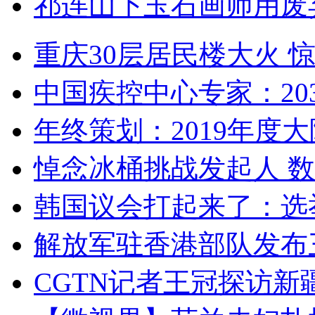
祁连山下玉石画师用废
重庆30层居民楼大火
中国疾控中心专家：203
年终策划：2019年度大陆
悼念冰桶挑战发起人 数百
韩国议会打起来了：选举
解放军驻香港部队发布三
CGTN记者王冠探访新疆