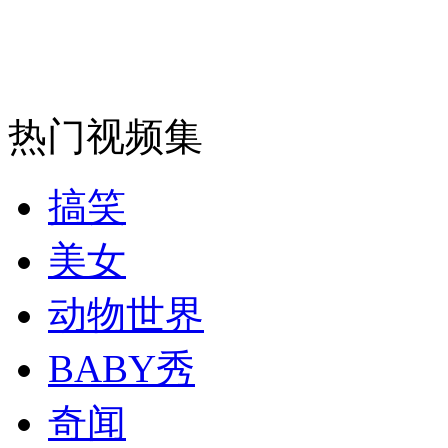
走！跟着总书记去植树
消防员救轻生者
花炮节热闹非凡
减压"枕头大战"
热门视频集
纽约上演“枕头大战”
搞笑
美女
司机酒驾遇交警 急速倒车逃窜
动物世界
BABY秀
奇闻