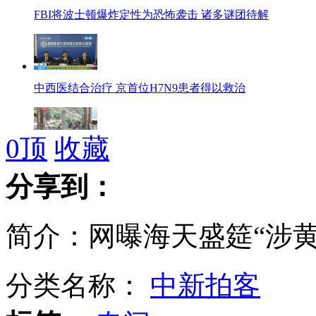
FBI将波士顿爆炸定性为恐怖袭击 诸多谜团待解
中西医结合治疗 京首位H7N9患者得以救治
0
顶
收藏
云南大关“9.07”震区重建户居民将迁新居
分享到：
简介：网曝海天盛筵“涉
京首例H7N9禽流感患者康复出院 不具有复发性
分类名称：
中新拍客
患禽流感女童出院手举奖状