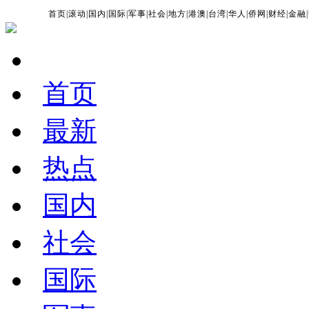
首页
|
滚动
|
国内
|
国际
|
军事
|
社会
|
地方
|
港澳
|
台湾
|
华人
|
侨网
|
财经
|
金融
|
首页
最新
热点
国内
社会
国际