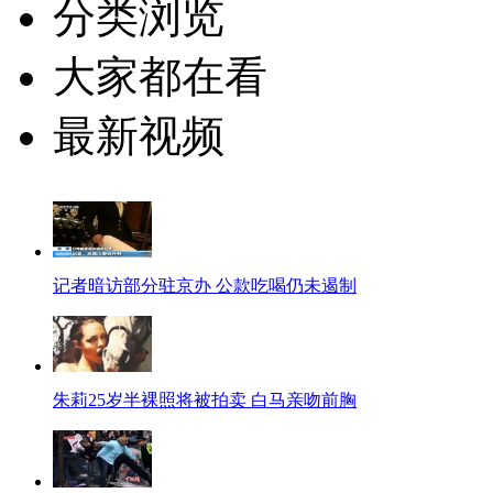
分类浏览
大家都在看
最新视频
记者暗访部分驻京办 公款吃喝仍未遏制
朱莉25岁半裸照将被拍卖 白马亲吻前胸