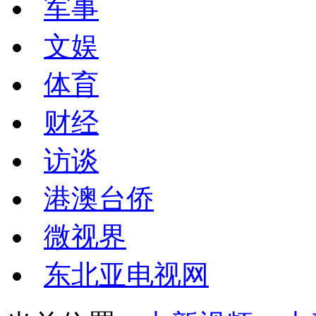
军事
文娱
体育
财经
访谈
港澳台侨
微视界
东北亚电视网