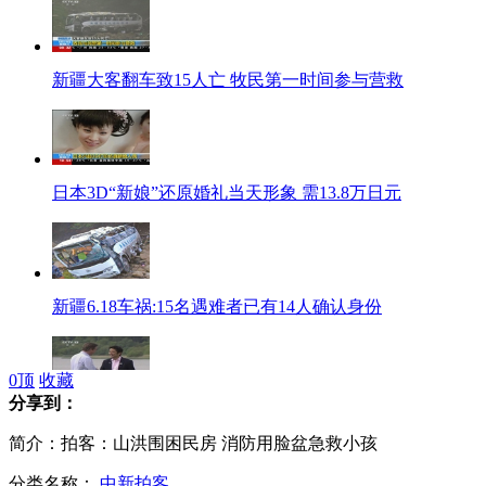
新疆大客翻车致15人亡 牧民第一时间参与营救
日本3D“新娘”还原婚礼当天形象 需13.8万日元
新疆6.18车祸:15名遇难者已有14人确认身份
0
顶
收藏
分享到：
日英将交换军事机密 联合开发化学防护服
简介：拍客：山洪围困民房 消防用脸盆急救小孩
分类名称：
中新拍客