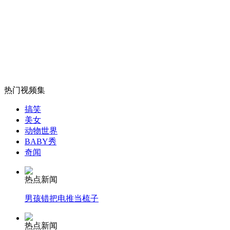
朝鲜军队开展革命遗址踏访活动
山西运城恶犬咬伤多人 警民合力深夜将其击毙
热门视频集
女孩北京地铁殴打老人 痛下狠手拳打脚踢
搞笑
美女
无痛分娩是否安全 医生回应
动物世界
BABY秀
奇闻
外交部：反对强权政治霸凌主义
热点新闻
男孩错把电推当梳子
外交部：有关国家言论片面不公正
热点新闻