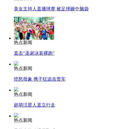
美女主持人直播球赛 被足球砸中脑袋
热点新闻
直击"圣诞泳装裸跑"
热点新闻
愤怒母象 携子狂追吉普车
热点新闻
超萌汪星人直立行走
热点新闻