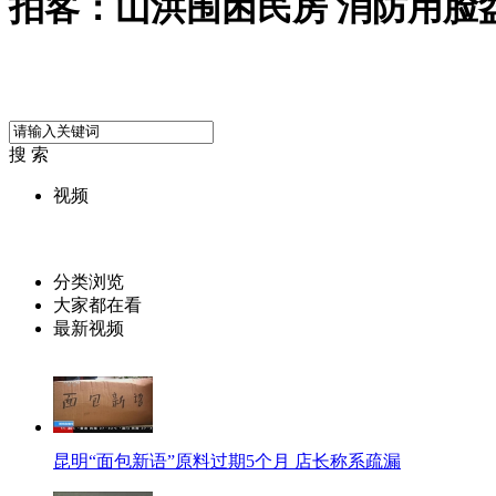
拍客：山洪围困民房 消防用脸
搜 索
视频
分类浏览
大家都在看
最新视频
昆明“面包新语”原料过期5个月 店长称系疏漏