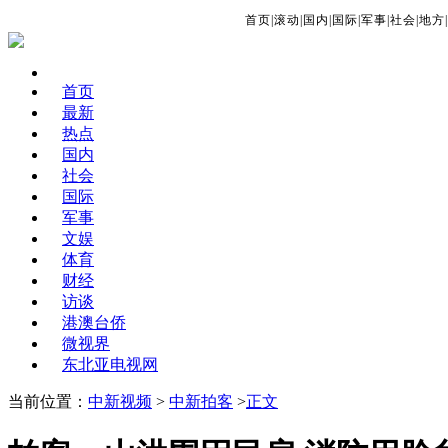
首页
|
滚动
|
国内
|
国际
|
军事
|
社会
|
地方
|
首页
最新
热点
国内
社会
国际
军事
文娱
体育
财经
访谈
港澳台侨
微视界
东北亚电视网
当前位置：
中新视频
>
中新拍客
>
正文