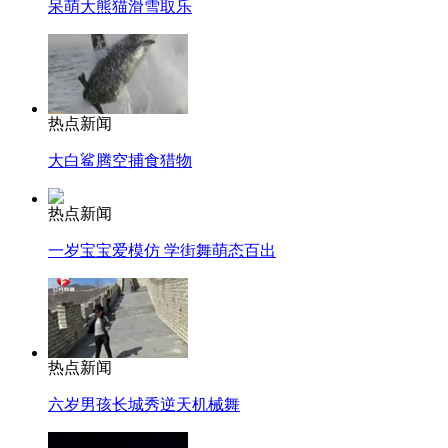
呆萌大熊猫滑雪取乐
热点新闻
大白鲨腾空捕食猎物
热点新闻
一岁宝宝爱模仿 学街舞萌态百出
热点新闻
六岁男孩长城秀逆天机械舞