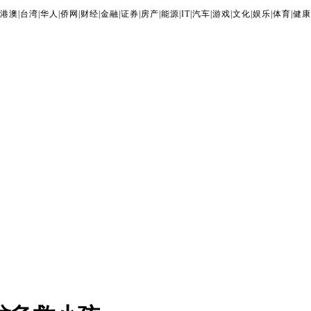
港澳
|
台湾
|
华人
|
侨网
|
财经
|
金融
|
证券
|
房产
|
能源
|
IT
|
汽车
|
游戏
|
文化
|
娱乐
|
体育
|
健康