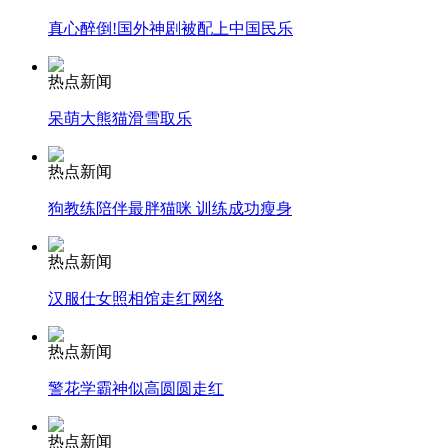
真心醉倒!国外神剧被配上中国民乐
安徽一实载49人客车翻车
热点新闻
呆萌大熊猫滑雪取乐
走！跟着总书记去植树
热点新闻
狗教练陪伴最胖猫咪 训练成功瘦身
消防员救轻生者
花炮节热闹非凡
减压"枕头大战"
热点新闻
汉服仕女照相馆走红网络
纽约上演“枕头大战”
热点新闻
警花学霸神似高圆圆走红
司机酒驾遇交警 急速倒车逃窜
热点新闻