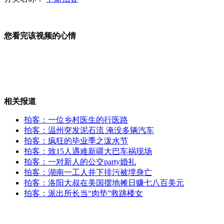
美航天局新招宇航员亮点：女性占一半
您看完该视频的心情
武汉首发高温黄色预警 千余纳凉点免费开放
相关报道
拍客：一位乡村医生的行医路
暗访"注水牛":一头多赚千元 掺入牛血卖相新鲜
拍客：温州突发泥石流 淹没多辆汽车
拍客：疯狂的毕业季之泼水节
拍客：致15人遇难新疆大巴车祸现场
拍客：一对新人的公交party婚礼
拍客：湖南一工人井下排污被埋身亡
俄罗斯苏-35战机首秀巴黎航展 技惊四座
拍客：洛阳大叔在美国摆地摊日赚七八百美元
拍客：派出所长当“肉垫”救跳楼女