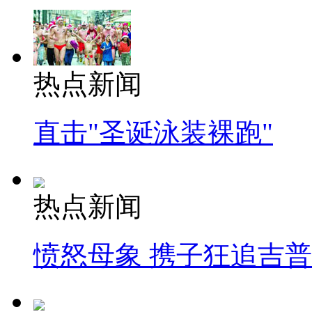
热点新闻
直击"圣诞泳装裸跑"
热点新闻
愤怒母象 携子狂追吉