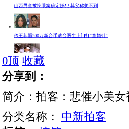
山西男童被挖眼案确定嫌犯 其父称想不到
传王菲砸500万新台币请台医生上门打"童颜针"
0
顶
收藏
男童：凶手和伯母一模一样
分享到：
简介：拍客：悲催小美女
两男子“比武”菜市街 赤背PK棍棒
分类名称：
中新拍客
狠心父卖掉亲生儿 所得3万挥霍一空