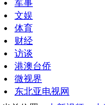
军事
文娱
体育
财经
访谈
港澳台侨
微视界
东北亚电视网