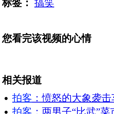
标签：
搞笑
自助式红绿灯郑州遇尴尬 市民多不会使用
您看完该视频的心情
实拍海军成功驱离疑似海盗小艇
相关报道
首个银行业消费者保护规定发布
山西运城恶犬咬伤多人 警民合力深夜将其击毙
拍客
：愤怒的大象袭击
拍客
：两男子“比武”菜