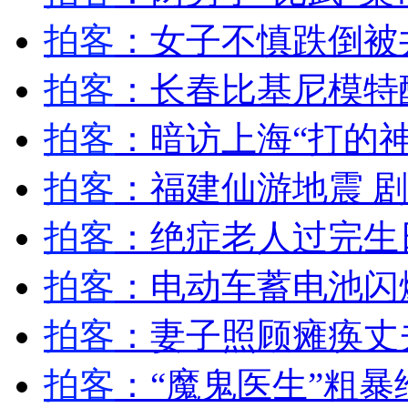
女孩北京地铁殴打老人 痛下狠手拳打脚踢
拍客
：女子不慎跌倒被
拍客
：长春比基尼模特
无痛分娩是否安全 医生回应
拍客
：暗访上海“打的神
外交部：反对强权政治霸凌主义
拍客
：福建仙游地震 
外交部：有关国家言论片面不公正
拍客
：绝症老人过完生
拍客
：电动车蓄电池闪
安徽一实载49人客车翻车
拍客
：妻子照顾瘫痪丈
拍客
：“魔鬼医生”粗