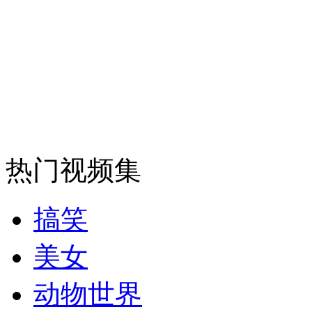
走！跟着总书记去植树
消防员救轻生者
花炮节热闹非凡
减压"枕头大战"
纽约上演“枕头大战”
热门视频集
司机酒驾遇交警 急速倒车逃窜
搞笑
美女
动物世界