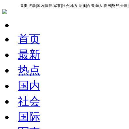
首页
|
滚动
|
国内
|
国际
|
军事
|
社会
|
地方
|
港澳
|
台湾
|
华人
|
侨网
|
财经
|
金融
|
首页
最新
热点
国内
社会
国际