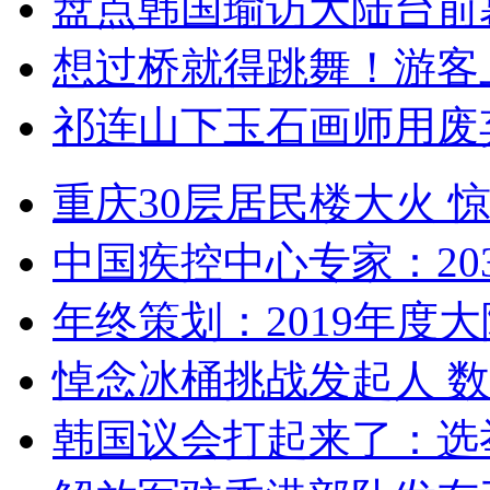
盘点韩国瑜访大陆台前
想过桥就得跳舞！游客
祁连山下玉石画师用废
重庆30层居民楼大火
中国疾控中心专家：203
年终策划：2019年度大陆
悼念冰桶挑战发起人 数百
韩国议会打起来了：选举