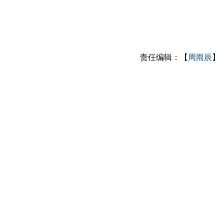
责任编辑：【
周雨辰
】