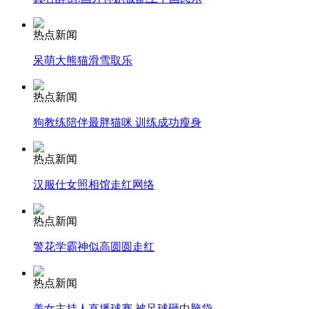
58同城被指歧视同性恋 起诉求职者索赔50万
热点新闻
山西运城恶犬咬伤多人 警民合力深夜将其击毙
呆萌大熊猫滑雪取乐
热点新闻
狗教练陪伴最胖猫咪 训练成功瘦身
女孩北京地铁殴打老人 痛下狠手拳打脚踢
热点新闻
无痛分娩是否安全 医生回应
汉服仕女照相馆走红网络
热点新闻
外交部：反对强权政治霸凌主义
警花学霸神似高圆圆走红
外交部：有关国家言论片面不公正
热点新闻
美女主持人直播球赛 被足球砸中脑袋