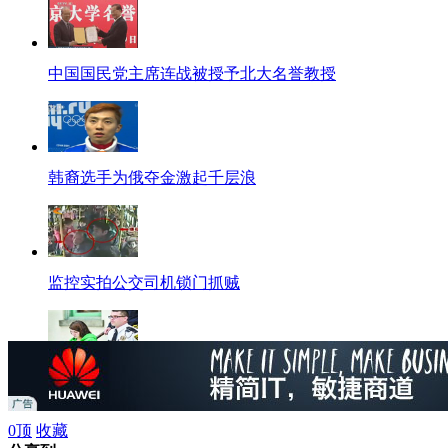
中国国民党主席连战被授予北大名誉教授
韩裔选手为俄夺金激起千层浪
监控实拍公交司机锁门抓贼
美国19岁女子自称诱杀数十人
0
顶
收藏