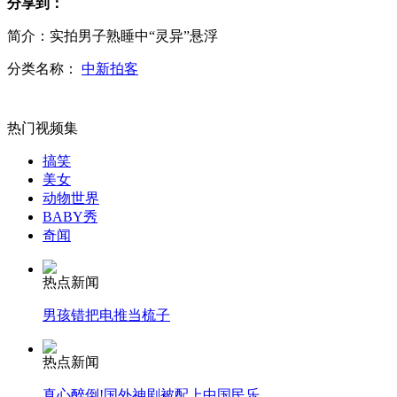
分享到：
简介：实拍男子熟睡中“灵异”悬浮
印尼20万村民因火山灰流离失所
分类名称：
中新拍客
热门视频集
韩政府谴责日官员参加"竹岛日"活动
搞笑
美女
动物世界
BABY秀
实拍男子嘴叼小鱼近距离挑逗鳄鱼
奇闻
热点新闻
男孩错把电推当梳子
12岁女孩因未做完寒假作业出去"避难"
热点新闻
真心醉倒!国外神剧被配上中国民乐