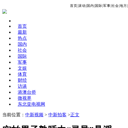
首页
|
滚动
|
国内
|
国际
|
军事
|
社会
|
地方
|
首页
最新
热点
国内
社会
国际
军事
文娱
体育
财经
访谈
港澳台侨
微视界
东北亚电视网
当前位置：
中新视频
>
中新拍客
>
正文