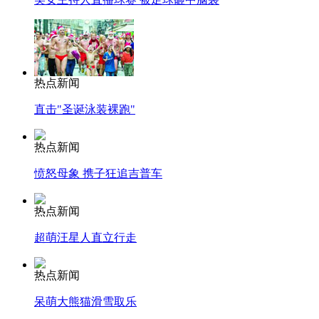
安徽一实载49人客车翻车
热点新闻
直击"圣诞泳装裸跑"
走！跟着总书记去植树
热点新闻
消防员救轻生者
花炮节热闹非凡
减压"枕头大战"
愤怒母象 携子狂追吉普车
热点新闻
超萌汪星人直立行走
纽约上演“枕头大战”
热点新闻
司机酒驾遇交警 急速倒车逃窜
呆萌大熊猫滑雪取乐