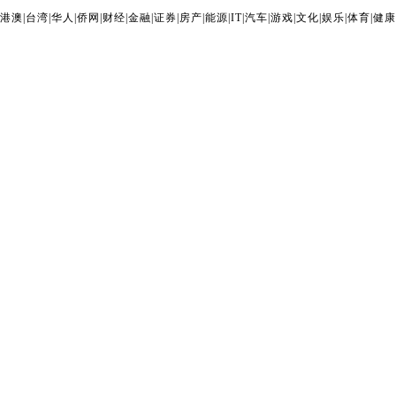
港澳
|
台湾
|
华人
|
侨网
|
财经
|
金融
|
证券
|
房产
|
能源
|
IT
|
汽车
|
游戏
|
文化
|
娱乐
|
体育
|
健康