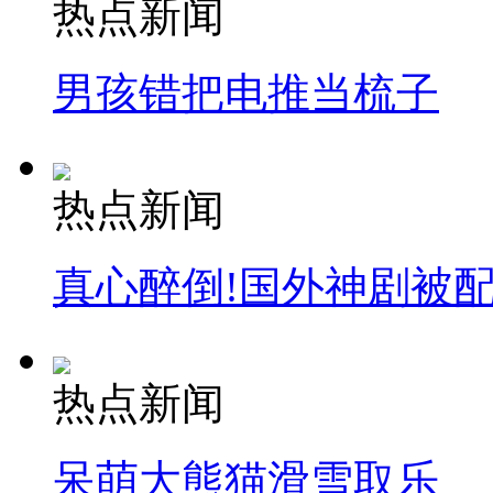
热点新闻
外交部：有关国家言论片面不公正
男孩错把电推当梳子
安徽一实载49人客车翻车
热点新闻
走！跟着总书记去植树
真心醉倒!国外神剧被
消防员救轻生者
花炮节热闹非凡
减压"枕头大战"
热点新闻
纽约上演“枕头大战”
呆萌大熊猫滑雪取乐