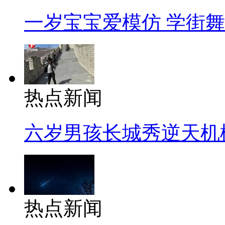
一岁宝宝爱模仿 学街
热点新闻
六岁男孩长城秀逆天机
热点新闻