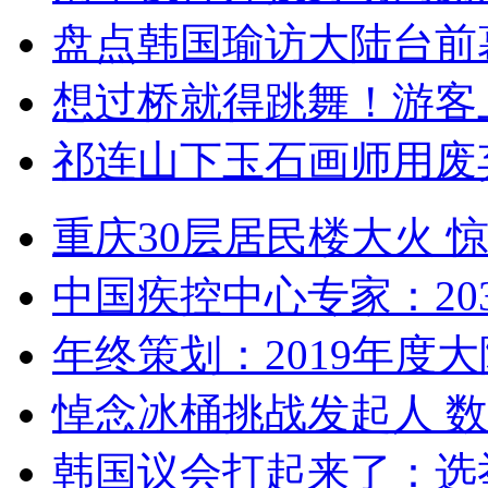
盘点韩国瑜访大陆台前
想过桥就得跳舞！游客
祁连山下玉石画师用废
重庆30层居民楼大火
中国疾控中心专家：203
年终策划：2019年度大陆
悼念冰桶挑战发起人 数百
韩国议会打起来了：选举