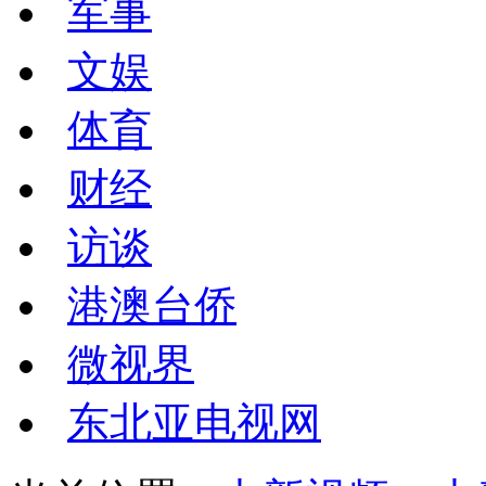
军事
文娱
体育
财经
访谈
港澳台侨
微视界
东北亚电视网