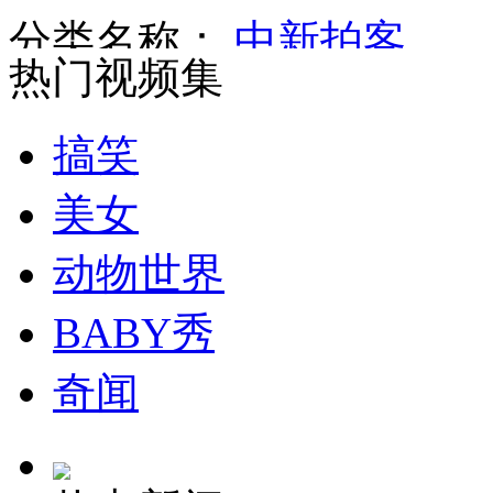
分类名称：
中新拍客
热门视频集
实拍深圳强降雨 建筑物被雾气笼罩
搞笑
山西运城恶犬咬伤多人 警民合力深夜将其击毙
美女
动物世界
女孩北京地铁殴打老人 痛下狠手拳打脚踢
BABY秀
无痛分娩是否安全 医生回应
奇闻
外交部：反对强权政治霸凌主义