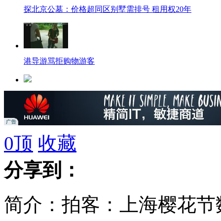
探北京公墓：价格超同区别墅需排号 租用权20年
港导游骂拒购物游客
文章姚笛深圳亲密私会视频曝光
初中生贪玩抢乞丐钱被抓
0
顶
收藏
澳空军侦察机发现四个橙色疑似物
分享到：
简介：拍客：上海樱花节
实拍广州强降雨 早高峰堵车严重