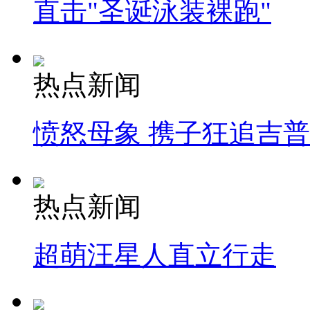
直击"圣诞泳装裸跑"
热点新闻
愤怒母象 携子狂追吉
热点新闻
超萌汪星人直立行走