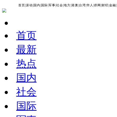
首页
|
滚动
|
国内
|
国际
|
军事
|
社会
|
地方
|
港澳
|
台湾
|
华人
|
侨网
|
财经
|
金融
|
首页
最新
热点
国内
社会
国际