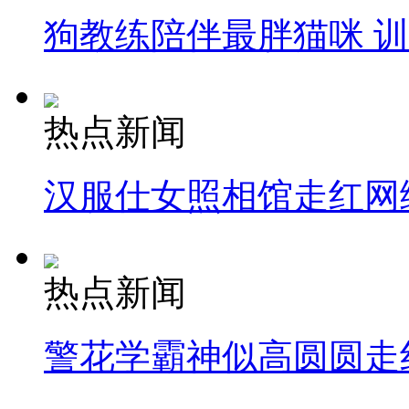
狗教练陪伴最胖猫咪 
纽约上演“枕头大战”
司机酒驾遇交警 急速倒车逃窜
热点新闻
汉服仕女照相馆走红网
热点新闻
警花学霸神似高圆圆走