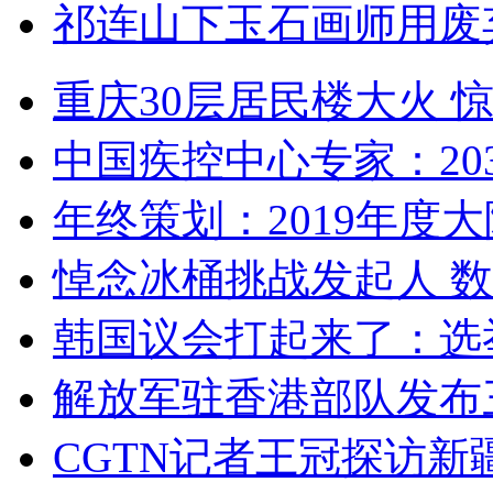
祁连山下玉石画师用废
重庆30层居民楼大火
中国疾控中心专家：203
年终策划：2019年度大陆
悼念冰桶挑战发起人 数百
韩国议会打起来了：选举
解放军驻香港部队发布三
CGTN记者王冠探访新疆