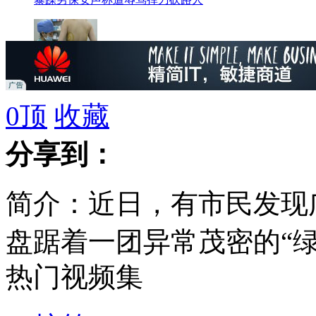
女子隆胸后假体破裂
0
顶
收藏
分享到：
大胆小偷闪躲监控偷盗
简介：近日，有市民发现
男子持斧打砸两条街
盘踞着一团异常茂密的“
热门视频集
花草草太过繁茂，但走近
6口罩男围殴协管队长 铁棍狂打头部叫嚣打死他