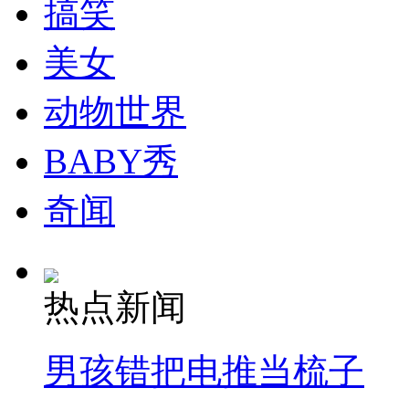
物做“掩护”的违章建筑。
搞笑
美女
分类名称：
中新拍客
女子整理材料举报公务员丈夫受贿兼婚外情
动物世界
BABY秀
实拍小三刀砍原配 叫嚣就跟你老公瞎野
奇闻
山西运城恶犬咬伤多人 警民合力深夜将其击毙
热点新闻
女孩北京地铁殴打老人 痛下狠手拳打脚踢
男孩错把电推当梳子
无痛分娩是否安全 医生回应