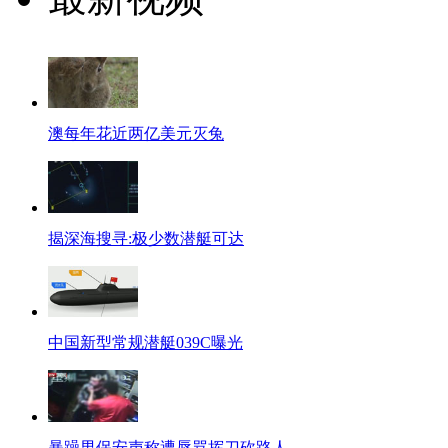
澳每年花近两亿美元灭兔
揭深海搜寻:极少数潜艇可达
中国新型常规潜艇039C曝光
暴躁男保安声称遭辱骂挥刀砍路人