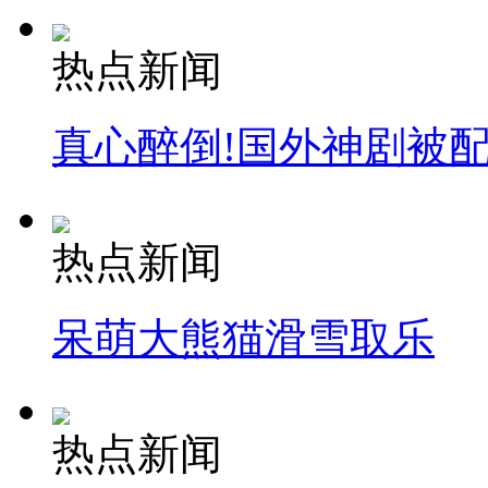
外交部：反对强权政治霸凌主义
热点新闻
外交部：有关国家言论片面不公正
真心醉倒!国外神剧被
安徽一实载49人客车翻车
热点新闻
呆萌大熊猫滑雪取乐
走！跟着总书记去植树
消防员救轻生者
花炮节热闹非凡
减压"枕头大战"
热点新闻