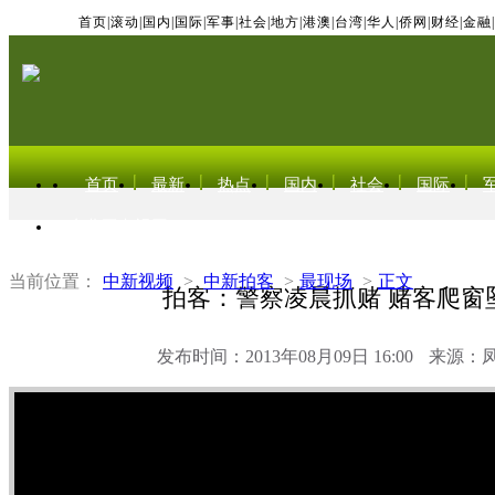
首页
|
滚动
|
国内
|
国际
|
军事
|
社会
|
地方
|
港澳
|
台湾
|
华人
|
侨网
|
财经
|
金融
|
首页
最新
热点
国内
社会
国际
东北亚电视网
当前位置：
中新视频
>
中新拍客
>
最现场
>
正文
拍客：警察凌晨抓赌 赌客爬窗
发布时间：2013年08月09日 16:00
来源：