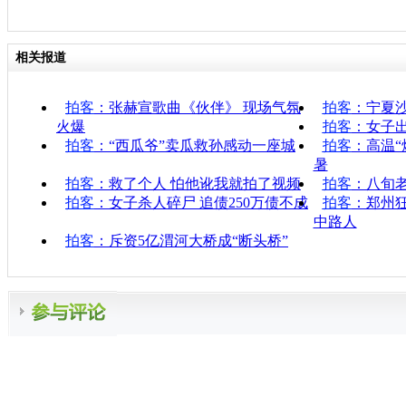
相关报道
拍客
：张赫宣歌曲《伙伴》 现场气氛
拍客
：宁夏
火爆
拍客
：女子
拍客
：“西瓜爷”卖瓜救孙感动一座城
拍客
：高温“
暑
拍客
：救了个人 怕他讹我就拍了视频
拍客
：八旬
拍客
：女子杀人碎尸 追债250万债不成
拍客
：郑州
中路人
拍客
：斥资5亿渭河大桥成“断头桥”