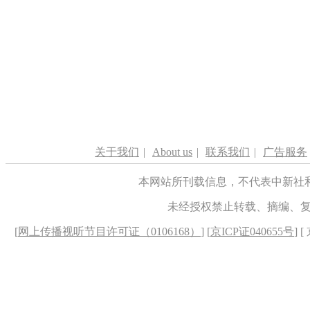
关于我们
|
About us
|
联系我们
|
广告服务
本网站所刊载信息，不代表中新社
未经授权禁止转载、摘编、
[
网上传播视听节目许可证（0106168）
] [
京ICP证040655号
] 