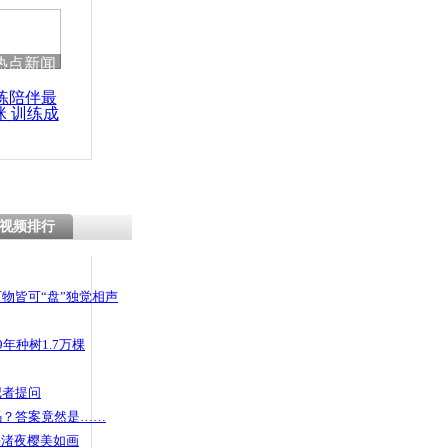
 哀思悼忠
热点新闻
练陪伴最
咪 训练成
路上疯狂逆
功瘦身
视频排行
物皆可“盘”独觉相声
年种树1.7万棵
记者提问
码？答案竟然是……
头渚夜樱美如画