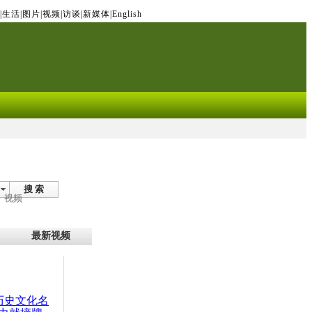
|
生活
|
图片
|
视频
|
访谈
|
新媒体
|
English
搜 索
视频
最新视频
：历史文化名