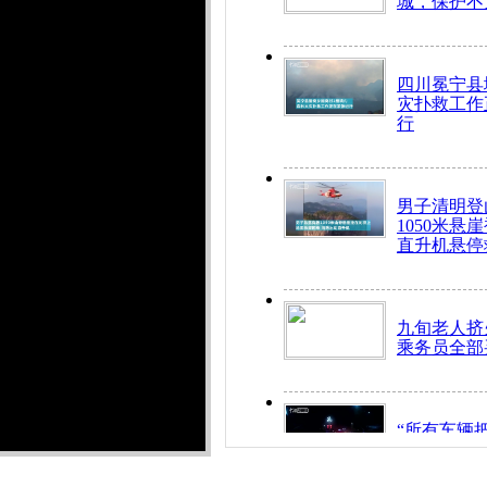
城，保护不
四川冕宁县
灾扑救工作
行
男子清明登
1050米悬
直升机悬停
九旬老人挤
乘务员全部
“所有车辆
开！”儿童
警急速救助