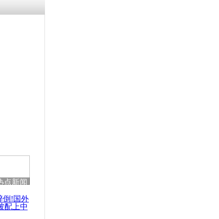
残疾男子因
砸银行
千年传统习
众为娥皇女
行被查情绪
回答崩溃原
热点新闻
乡上万人欢
节
醉倒!国外
被配上中
国民乐