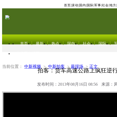
首页
|
滚动
|
国内
|
国际
|
军事
|
社会
|
地方
|
首页
最新
热点
国内
社会
国际
东北亚电视网
当前位置：
中新视频
>
中新拍客
>
最现场
>
正文
拍客：货车高速公路上疯狂逆行
发布时间：2013年08月16日 08:56
来源：