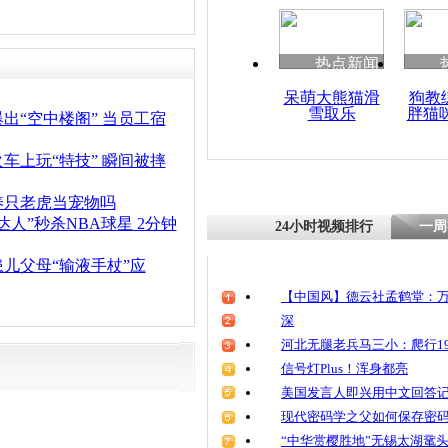
清明祭英烈
魂
热点新闻
呆萌大熊猫滑
狗教
雪取乐
胖猫
货车高速公
出“空中楼阁” 当员工宿
行5公里
车上玩“特技” 瞬间被摔
养只老虎当宠物吗
达人”秒杀NBA球星 2分钟
24小时视频排行
一周
儿父母“输液手杖”应
【中国风】德云社孟鹤堂：万
深
河北无腿老兵马三小：爬行19
信号灯Plus！浑身都亮
美国发言人即兴用中文回答
现代密码学之父如何保存密
“中华赏樱胜地”无锡太湖鼋