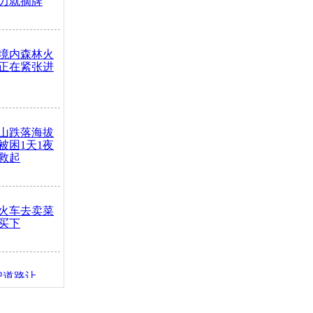
力就摘牌
境内森林火
正在紧张进
山跌落海拔
崖被困1天1夜
救起
火车去卖菜
买下
把道路让
突发疾病交