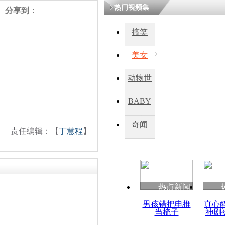
热门视频集
分享到：
四川一精神
搞笑
病发持大锤
美女
探访传承四
动物世
俗：近万民
英省亲送行
界
BABY
秀
奇闻
责任编辑：【
丁慧程
】
小伙骑车逆
崩溃 网上
因
热点新闻
四川兴文苗
度苗族花山
男孩错把电推
真心
当梳子
神剧