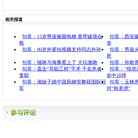
相关报道
拍客
：15岁男孩被困电梯 凿壁破墙自
拍客
：西安爆
救
舍
拍客
：90岁外婆拍视频支持同志外孙
拍客
：男孩火
死
拍客
：猫咪与海豚爱上了 大玩激吻
拍客
：你敢
拍客
：直击“耳聪工程”手术 千名患者
拍客
：“投篮
复聪
命中20球
拍客
：湘妹子跳中国风钢管舞获国际冠
拍客
：玉林患
军
对“秋老虎”