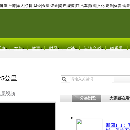
港澳
|
台湾
|
华人
|
侨网
|
财经
|
金融
|
证券
|
房产
|
能源
|
IT
|
汽车
|
游戏
|
文化
|
娱乐
|
体育
|
健康
军事
文娱
体育
财经
访谈
港澳台侨
微视界
5公里
凤凰视频
分类浏览
大家都在看
新闻1+1