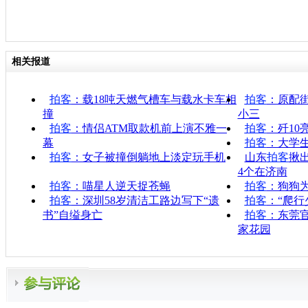
相关报道
拍客
：载18吨天燃气槽车与载水卡车相
拍客
：原配街
撞
小三
拍客
：情侣ATM取款机前上演不雅一
拍客
：歼10
幕
拍客
：大学生
拍客
：女子被撞倒躺地上淡定玩手机
山东
拍客
揪
4个在济南
拍客
：喵星人逆天捉苍蝇
拍客
：狗狗
拍客
：深圳58岁清洁工路边写下“遗
拍客
：“爬行
书”自缢身亡
拍客
：东莞
家花园