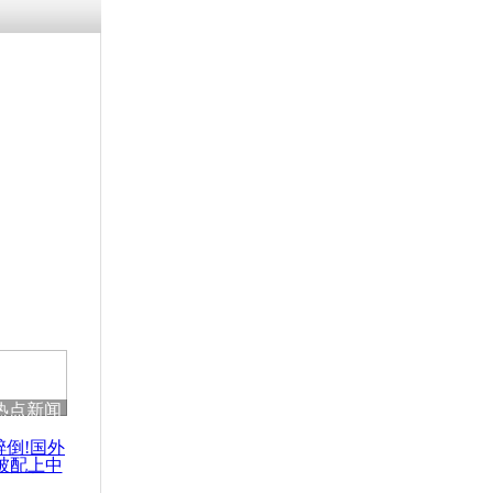
热点新闻
醉倒!国外
被配上中
国民乐