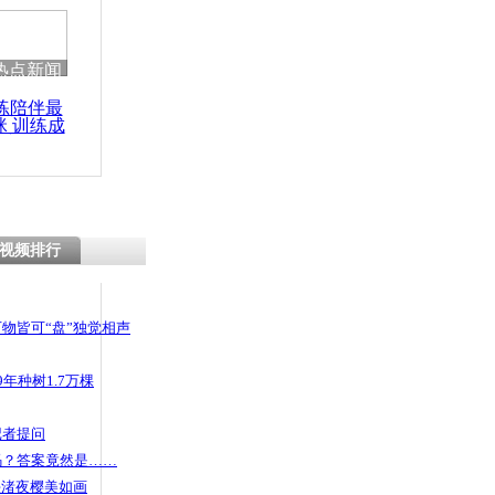
热点新闻
练陪伴最
咪 训练成
功瘦身
视频排行
物皆可“盘”独觉相声
年种树1.7万棵
记者提问
码？答案竟然是……
头渚夜樱美如画