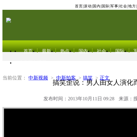
首页
|
滚动
|
国内
|
国际
|
军事
|
社会
|
地方
|
首页
最新
热点
国内
社会
国际
东北亚电视网
当前位置：
中新视频
>
中新拍客
>
搞笑
>
正文
搞笑歪说：男人由女人演化
发布时间：2013年10月11日 09:28
来源：