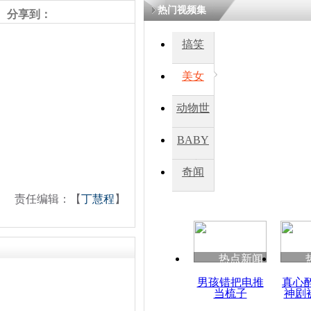
热门视频集
分享到：
搞笑
美女
动物世
界
BABY
秀
奇闻
责任编辑：【
丁慧程
】
热点新闻
男孩错把电推
真心
当梳子
神剧