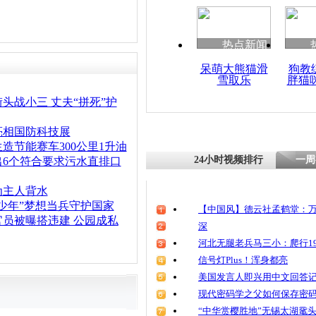
热点新闻
呆萌大熊猫滑
狗教
雪取乐
胖猫
头战小三 丈夫“拼死”护
亮相国防科技展
造节能赛车300公里1升油
24小时视频排行
一周
出6个符合要求污水直排口
为主人背水
少年”梦想当兵守护国家
【中国风】德云社孟鹤堂：万
官员被曝搭违建 公园成私
深
河北无腿老兵马三小：爬行19
信号灯Plus！浑身都亮
美国发言人即兴用中文回答
现代密码学之父如何保存密
“中华赏樱胜地”无锡太湖鼋