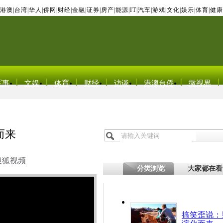
港澳
|
台湾
|
华人
|
侨网
|
财经
|
金融
|
证券
|
房产
|
能源
|
IT
|
汽车
|
游戏
|
文化
|
娱乐
|
体育
|
健康
军事
文娱
体育
财经
访谈
港澳台侨
微视界
而来
搜狐视频
分类浏览
大家都在看
搞笑歪说：