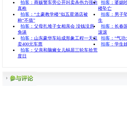
拍客
：商贩警车旁公开叫卖杀伤力强仿
拍客
：婆媳
真枪
楼坠亡
拍客
：“土豪教学楼”似五星酒店被
拍客
：男子
称“不值”
生
拍客
：父母扎堆子女相亲会 没钱没房
拍客
：长春
免谈
滚滚
拍客
：山东豪华车站成形象工程一天仅
拍客
：“气功
卖400元车票
拍客
：学生
拍客
：父亲和脑瘫女儿蜗居三轮车拾荒
度日