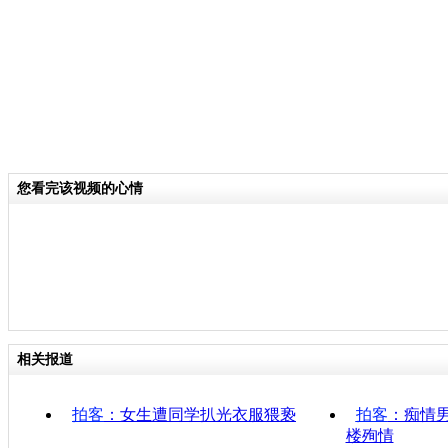
您看完该视频的心情
相关报道
拍客
：女生遭同学扒光衣服猥亵
拍客
：痴情
楼殉情