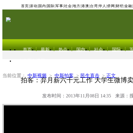
首页
|
滚动
|
国内
|
国际
|
军事
|
社会
|
地方
|
港澳
|
台湾
|
华人
|
侨网
|
财经
|
金融
|
首页
最新
热点
国内
社会
国际
东北亚电视网
当前位置：
中新视频
>
中新拍客
>
民生直击
>
正文
拍客：弃月薪六千元工作 大学生微博
发布时间：2013年11月08日 14:35
来源：