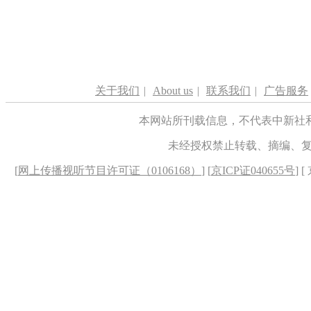
关于我们
|
About us
|
联系我们
|
广告服务
本网站所刊载信息，不代表中新社
未经授权禁止转载、摘编、
[
网上传播视听节目许可证（0106168）
] [
京ICP证040655号
] 