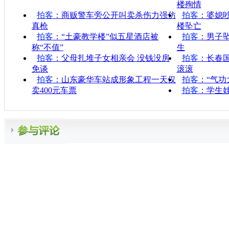
楼殉情
拍客
：商贩警车旁公开叫卖杀伤力强仿
拍客
：婆媳
真枪
楼坠亡
拍客
：“土豪教学楼”似五星酒店被
拍客
：男子
称“不值”
生
拍客
：父母扎堆子女相亲会 没钱没房
拍客
：长春
免谈
滚滚
拍客
：山东豪华车站成形象工程一天仅
拍客
：“气功
卖400元车票
拍客
：学生