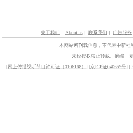
关于我们
|
About us
|
联系我们
|
广告服务
本网站所刊载信息，不代表中新社
未经授权禁止转载、摘编、
[
网上传播视听节目许可证（0106168）
] [
京ICP证040655号
] 