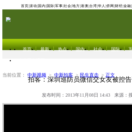
首页
|
滚动
|
国内
|
国际
|
军事
|
社会
|
地方
|
港澳
|
台湾
|
华人
|
侨网
|
财经
|
金融
|
首页
最新
热点
国内
社会
国际
东北亚电视网
当前位置：
中新视频
>
中新拍客
>
民生直击
>
正文
拍客：深圳巡防员微信交女友被控告
发布时间：2013年11月08日 14:43
来源：