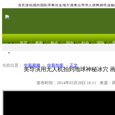
首页
|
滚动
|
国内
|
国际
|
军事
|
社会
|
地方
|
港澳
|
台湾
|
华人
|
侨网
|
财经
|
金融
|
首页
最新
热点
国内
社会
国际
东北亚电视网
当前位置：
中新视频
>
中新拍客
>
正文
美导演用无人机拍到地球神秘冰穴 
发布时间：2014年03月28日 16:11
来源：