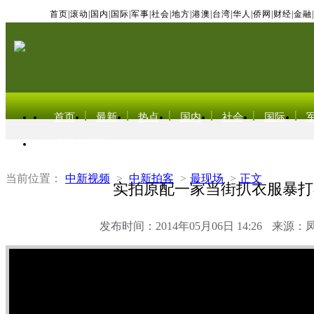
首页
|
滚动
|
国内
|
国际
|
军事
|
社会
|
地方
|
港澳
|
台湾
|
华人
|
侨网
|
财经
|
金融
|
首页
最新
热点
国内
社会
国际
东北亚电视网
当前位置：
中新视频
>
中新拍客
>
最现场
>
正文
实拍原配一家当街扒衣服暴打
发布时间：2014年05月06日 14:26
来源：