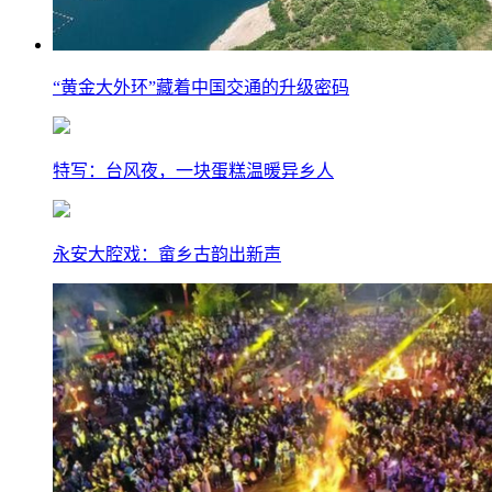
“黄金大外环”藏着中国交通的升级密码
特写：台风夜，一块蛋糕温暖异乡人
永安大腔戏：畲乡古韵出新声