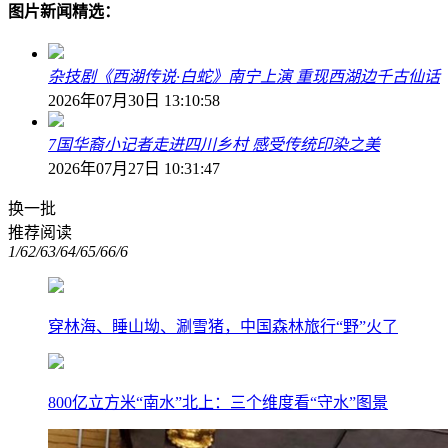
图片新闻精选：
杂技剧《西湖传说·白蛇》南宁上演 重现西湖边千古仙话
2026年07月30日 13:10:58
7国华裔小记者走进四川乡村 感受传统印染之美
2026年07月27日 10:31:47
换一批
推荐阅读
1/6
2/6
3/6
4/6
5/6
6/6
穿林海、睡山坳、涮雪猪，中国森林旅行“野”火了
800亿立方米“南水”北上：三个维度看“守水”图景