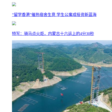
“留学香港”催热宿舍生意 学生公寓成投资新蓝海
特写：骑马点火炬，内蒙古十六运上的4分30秒