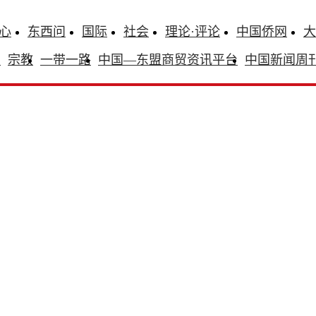
心
东西问
国际
社会
理论·评论
中国侨网
大
识
宗教
一带一路
中国—东盟商贸资讯平台
中国新闻周