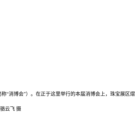
简称“消博会”）。在正于这里举行的本届消博会上，珠宝展区熠
 骆云飞 摄