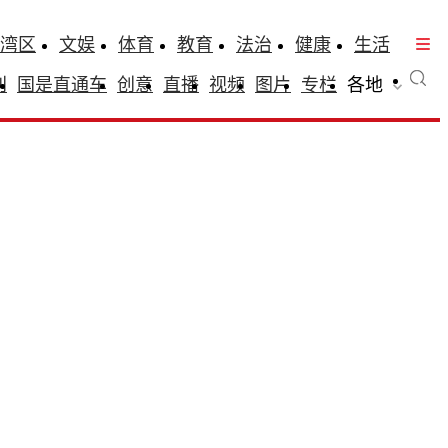
湾区
文娱
体育
教育
法治
健康
生活
刊
国是直通车
创意
直播
视频
图片
专栏
各地