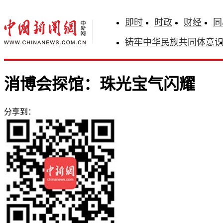
即时
时政
财经
同
铸牢中华民族共同体意
消博会探馆：珠光宝气闪耀
分享到：