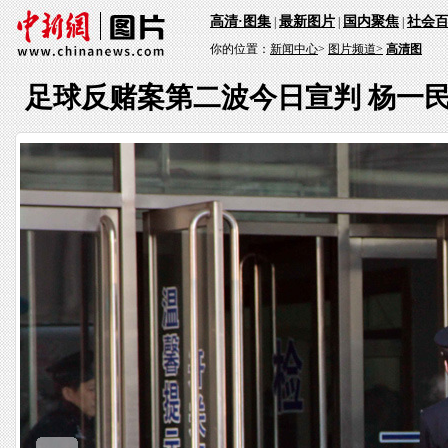
高清·图集
最新图片
国内聚焦
社会
|
|
|
你的位置：
新闻中心
>
图片频道>
高清图
足球反赌案第二波今日宣判 杨一