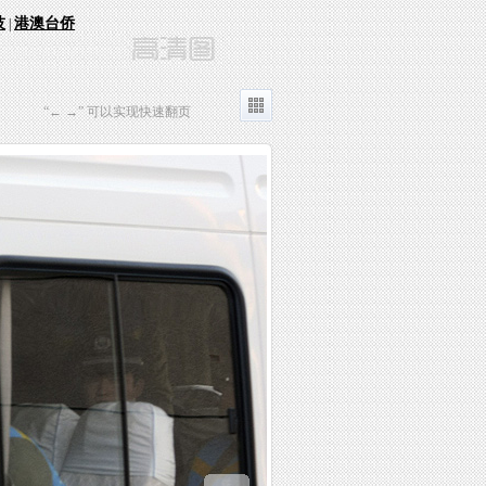
技
港澳台侨
|
“← →” 可以实现快速翻页