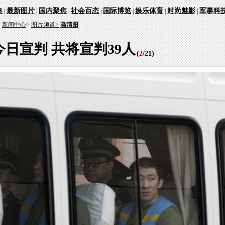
集
最新图片
国内聚焦
社会百态
国际博览
娱乐体育
时尚魅影
军事科
|
|
|
|
|
|
|
：
新闻中心
>
图片频道>
高清图
日宣判 共将宣判39人
(
2
/
21
)