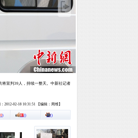
共将宣判39人，持续一整天。中新社记者
2012-02-18 10:31:51 【编辑：周维】
(
0
)
顶
(
)
踩
(
)