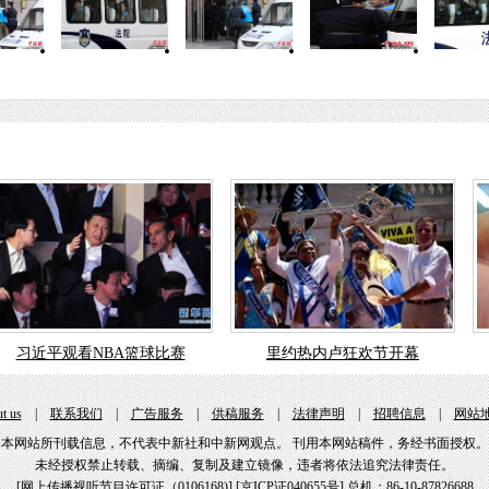
习近平观看NBA篮球比赛
里约热内卢狂欢节开幕
t us
|
联系我们
|
广告服务
|
供稿服务
|
法律声明
|
招聘信息
|
网站
本网站所刊载信息，不代表中新社和中新网观点。 刊用本网站稿件，务经书面授权。
未经授权禁止转载、摘编、复制及建立镜像，违者将依法追究法律责任。
[
网上传播视听节目许可证（0106168)
] [
京ICP证040655号
] 总机：86-10-87826688