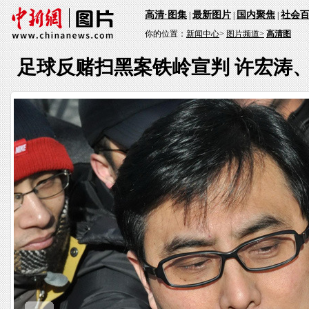
高清·图集
最新图片
国内聚焦
社会
|
|
|
你的位置：
新闻中心
>
图片频道>
高清图
足球反赌扫黑案铁岭宣判 许宏涛