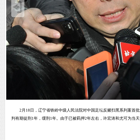
2月18日，辽宁省铁岭中级人民法院对中国足坛反赌扫黑系列案首
判有期徒刑1年，缓刑1年。由于已被羁押2年左右，许宏涛和尤可为当天