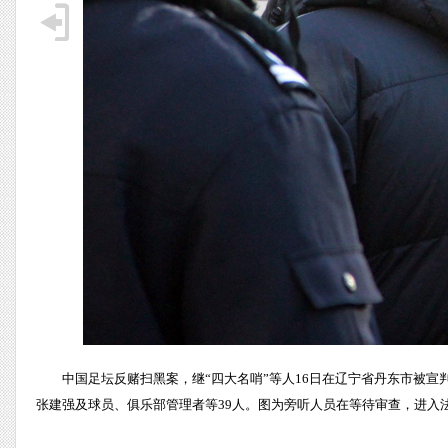
中国足坛反赌扫黑案，继“四大名哨”等人16日在辽宁省丹东市被宣
张建强及球员、俱乐部管理者等39人。图为旁听人员在等待审查，进入法