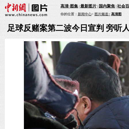
高清·图集
最新图片
国内聚焦
社会
|
|
|
你的位置：
新闻中心
>
图片频道>
高清图
足球反赌案第二波今日宣判 旁听