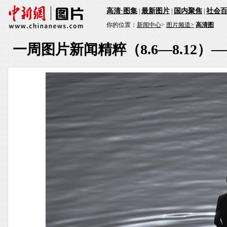
高清·图集
最新图片
国内聚焦
社会
|
|
|
你的位置：
新闻中心
>
图片频道>
高清图
一周图片新闻精粹（8.6—8.12）