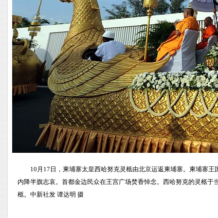
10月17日，柬埔寨太皇西哈努克灵柩由北京运返柬埔寨。柬埔寨王
内降半旗志哀。首都金边民众在王宫广场焚香悼念。西哈努克的灵柩于当
柩。中新社发 谭达明 摄