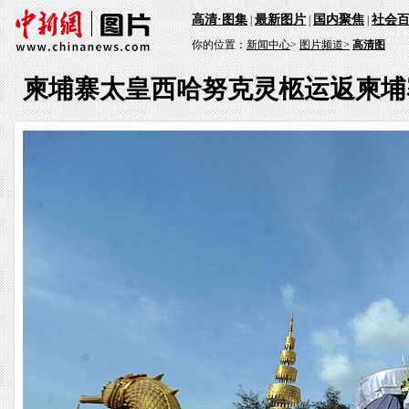
高清·图集
最新图片
国内聚焦
社会
|
|
|
你的位置：
新闻中心
>
图片频道>
高清图
柬埔寨太皇西哈努克灵柩运返柬埔