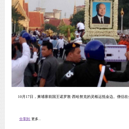
10月17日，柬埔寨前国王诺罗敦·西哈努克的灵柩运抵金边。僧侣在
分享到:
更多...