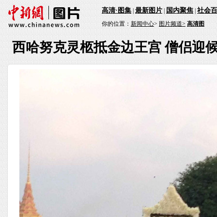
高清·图集
最新图片
国内聚焦
社会
|
|
|
你的位置：
新闻中心
>
图片频道>
高清图
西哈努克灵柩抵金边王宫 僧侣迎