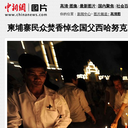
高清·图集
最新图片
国内聚焦
社会
|
|
|
你的位置：
新闻中心
>
图片频道>
高清图
柬埔寨民众焚香悼念国父西哈努克