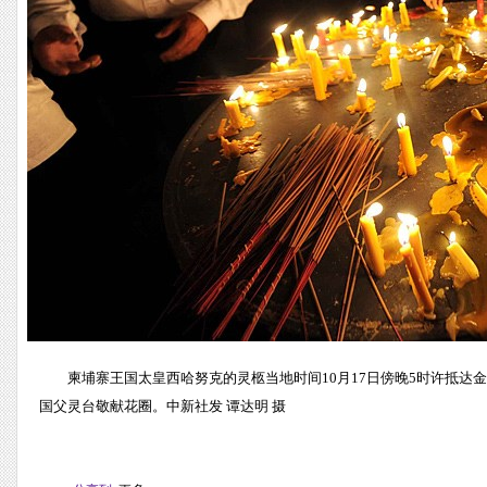
柬埔寨王国太皇西哈努克的灵柩当地时间10月17日傍晚5时许抵
国父灵台敬献花圈。中新社发 谭达明 摄