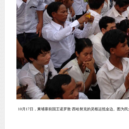
10月17日，柬埔寨前国王诺罗敦·西哈努克的灵柩运抵金边。图为民