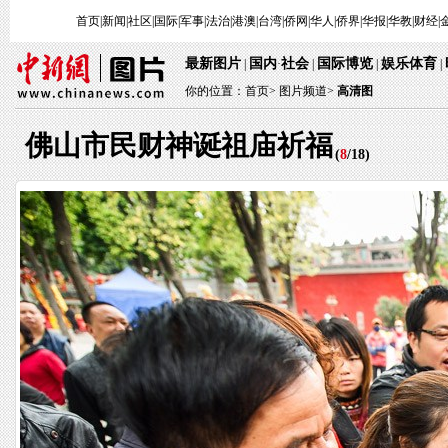
首页
|
新闻
|
社区
|
国际
|
军事
|
法治
|
港澳
|
台湾
|
侨网
|
华人
|
侨界
|
华报
|
华教
|
财经
|
最新图片
国内
社会
国际博览
娱乐体育
|
·
|
|
|
你的位置：
首页
>
图片频道>
高清图
佛山市民财神诞祖庙祈福
(
8
/
18
)