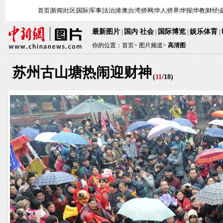
首页
|
新闻
|
社区
|
国际
|
军事
|
法治
|
港澳
|
台湾
|
侨网
|
华人
|
侨界
|
华报
|
华教
|
财经
|
最新图片
国内
社会
国际博览
娱乐体育
|
·
|
|
|
你的位置：
首页
>
图片频道>
高清图
苏州古山塘热闹迎财神
(
11
/
18
)