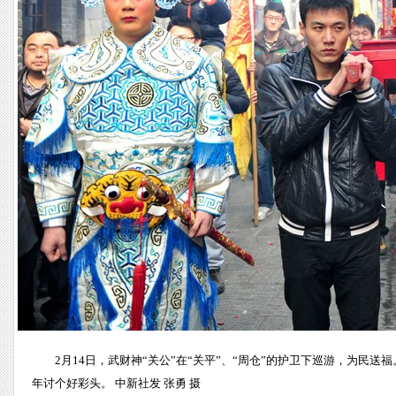
2月14日，武财神“关公”在“关平”、“周仓”的护卫下巡游，为民
年讨个好彩头。 中新社发 张勇 摄