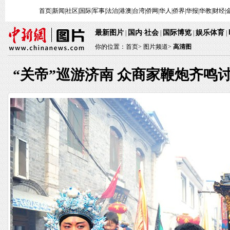
首页
|
新闻
|
社区
|
国际
|
军事
|
法治
|
港澳
|
台湾
|
侨网
|
华人
|
侨界
|
华报
|
华教
|
财经
|
最新图片
国内
社会
国际博览
娱乐体育
|
·
|
|
|
你的位置：
首页
>
图片频道>
高清图
“关帝”巡游济南 众商家鞭炮齐鸣