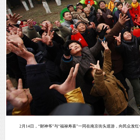
2月14日，“财神爷”与“福禄寿喜”一同在南京街头巡游，向民众发