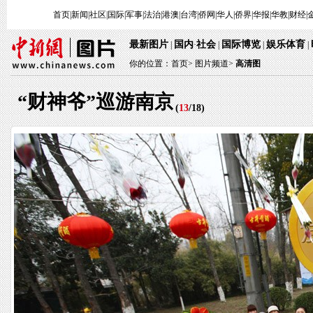
首页
|
新闻
|
社区
|
国际
|
军事
|
法治
|
港澳
|
台湾
|
侨网
|
华人
|
侨界
|
华报
|
华教
|
财经
|
最新图片
国内
社会
国际博览
娱乐体育
|
·
|
|
|
你的位置：
首页
>
图片频道>
高清图
“财神爷”巡游南京
(
13
/
18
)