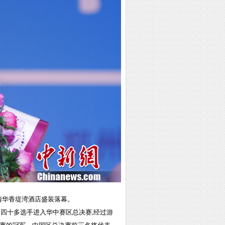
在清华香堤湾酒店盛装落幕。
四十多选手进入华中赛区总决赛,经过游