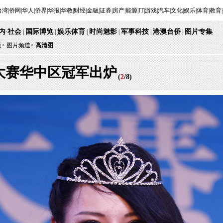
台湾
|
侨网
|
华人
|
侨界
|
华报
|
华教
|
财经
|
金融
|
证券
|
房产
|
能源
|
IT
|
游戏
|
汽车
|
文化
|
娱乐
|
体育
|
教育
|
内
社会
国际博览
娱乐体育
时尚魅影
军事科技
港澳台侨
图片专集
·
|
|
|
|
|
|
页
>
图片频道>
高清图
特大赛华中区冠军出炉
(
2
/
8
)