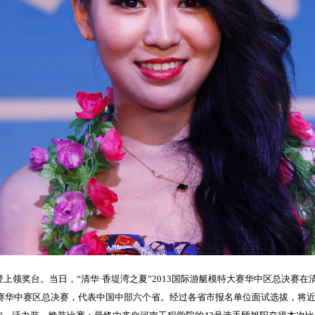
登上领奖台。当日，“清华·香堤湾之夏”2013国际游艇模特大赛华中区总决赛
大赛华中赛区总决赛，代表中国中部六个省。经过各省市报名单位面试选拔，将近