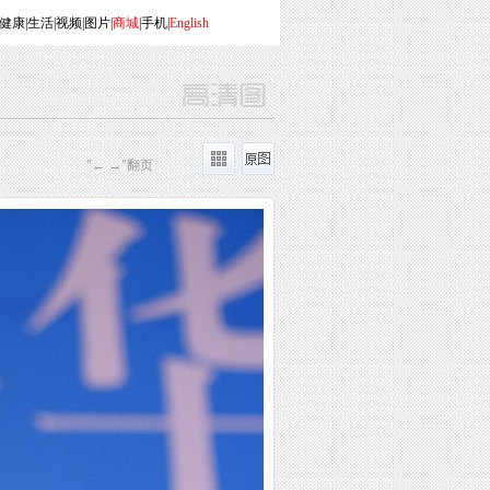
健康
|
生活
|
视频
|
图片
|
商城
|
手机
|
English
"← →"翻页