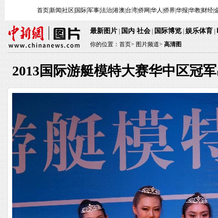
首页
|
新闻
|
社区
|
国际
|
军事
|
法治
|
港澳
|
台湾
|
侨网
|
华人
|
侨界
|
华报
|
华教
|
财经
|
最新图片
国内
社会
国际博览
娱乐体育
|
·
|
|
|
你的位置：
首页
>
图片频道>
高清图
2013国际游艇模特大赛华中区冠