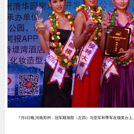
7月6日晚,河南郑州，冠军顾旭阳（左四）与亚军和季军在领奖台上。