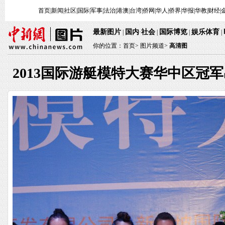
首页
|
新闻
|
社区
|
国际
|
军事
|
法治
|
港澳
|
台湾
|
侨网
|
华人
|
侨界
|
华报
|
华教
|
财经
|
最新图片
国内
社会
国际博览
娱乐体育
|
·
|
|
|
你的位置：
首页
>
图片频道>
高清图
2013国际游艇模特大赛华中区冠