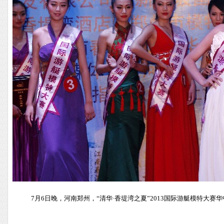
7月6日晚，河南郑州，“清华·香堤湾之夏”2013国际游艇模特大