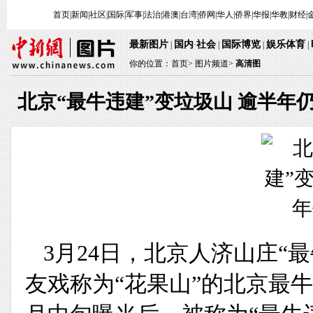
首页
|
新闻
|
社区
|
国际
|
军事
|
法治
|
港澳
|
台湾
|
侨网
|
华人
|
侨界
|
华报
|
华教
|
财经
|
最新图片
国内
社会
国际博览
娱乐体育
|
·
|
|
|
你的位置：
首页
>
图片频道>
高清图
北京“最牛违建”变垃圾山 逾半年
3月24日，北京人济山庄“
友戏称为“花果山”的北京最牛