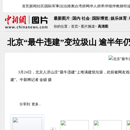
首页
|
新闻
|
社区
|
国际
|
军事
|
法治
|
港澳
|
台湾
|
侨网
|
华人
|
侨界
|
华报
|
华教
|
财经
|
最新图片
国内
社会
国际博览
娱乐体育
|
·
|
|
|
你的位置：
首页
>
图片频道>
高清图
北京“最牛违建”变垃圾山 逾半年
3月24日，北京人济山庄“最牛违建”上堆满建筑垃圾，此前被网友戏
建”。中新网记者 金硕 摄
分享到:
更多...