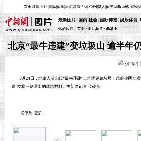
首页
|
新闻
|
社区
|
国际
|
军事
|
法治
|
港澳
|
台湾
|
侨网
|
华人
|
侨界
|
华报
|
华教
|
财经
|
最新图片
国内
社会
国际博览
娱乐体育
|
·
|
|
|
你的位置：
首页
>
图片频道>
高清图
北京“最牛违建”变垃圾山 逾半年
3月24日，北京人济山庄“最牛违建”上堆满建筑垃圾，此前被网友戏
建”楼梯一侧露出的建筑材料。中新网记者 金硕 摄
分享到:
更多...