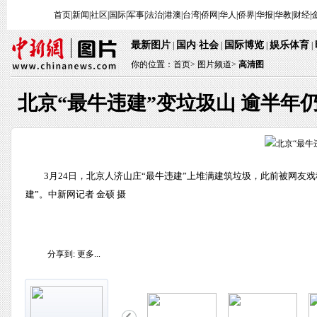
首页
|
新闻
|
社区
|
国际
|
军事
|
法治
|
港澳
|
台湾
|
侨网
|
华人
|
侨界
|
华报
|
华教
|
财经
|
最新图片
国内
社会
国际博览
娱乐体育
|
·
|
|
|
你的位置：
首页
>
图片频道>
高清图
北京“最牛违建”变垃圾山 逾半年
3月24日，北京人济山庄“最牛违建”上堆满建筑垃圾，此前被网友戏
建”。中新网记者 金硕 摄
分享到:
更多...