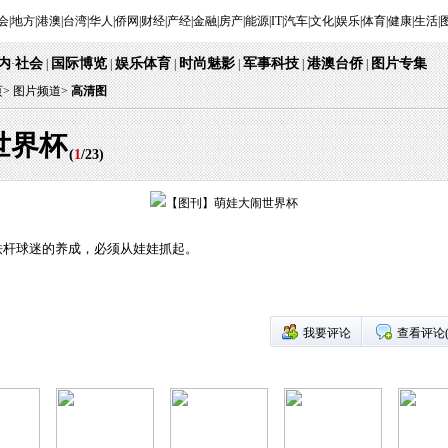
会
|
地方
|
港澳
|
台湾
|
华人
|
侨网
|
财经
|
产经
|
金融
|
房产
|
能源
|
IT
|
汽车
|
文化
|
娱乐
|
体育
|
健康
|
生活
|
内
社会
国际博览
娱乐体育
时尚魅影
军事科技
港澳台侨
图片专集
·
|
|
|
|
|
|
页
>
图片频道>
高清图
世界杯
(
1
/
23
)
铁杆球迷的养成，必须从娃娃抓起。
我要评论
查看评论