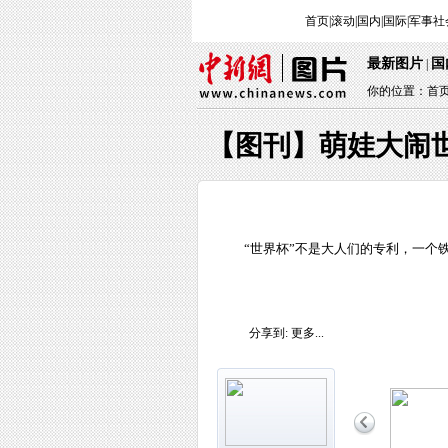
首页
|
滚动
|
国内
|
国际
|
军事
社
最新图片
国
|
你的位置：
首
【图刊】萌娃大闹
“世界杯”不是大人们的专利，一个
分享到:
更多...