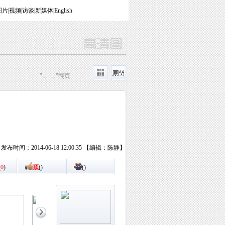
图片
|
视频
|
访谈
|
新媒体
|
English
"← →"翻页
发布时间：2014-06-18 12:00:35 【编辑：陈静】
(
0
)
顶
(
)
踩
(
)