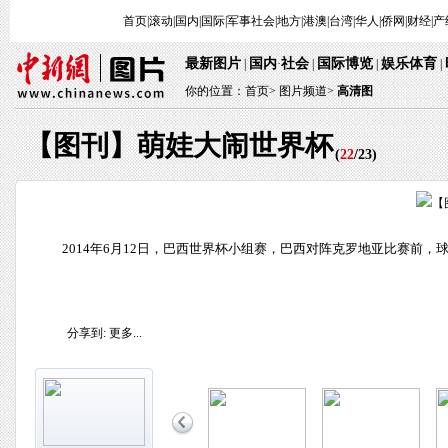
首页
|
滚动
|
国内
|
国际
|
军事
社会
|
地方
|
港澳
|
台湾
|
华人
|
侨网
|
财经
|
产
最新图片
国内
社会
国际博览
娱乐体育
|
·
|
|
|
你的位置：
首页
>
图片频道>
高清图
【图刊】萌娃大闹世界杯
(
22
/
23
)
2014年6月12日，巴西世界杯小组赛，巴西对阵克罗地亚比赛前，
分享到:
更多...