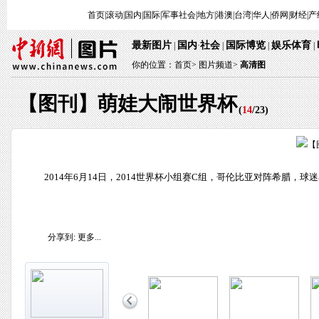
首页
|
滚动
|
国内
|
国际
|
军事
社会
|
地方
|
港澳
|
台湾
|
华人
|
侨网
|
财经
|
产
最新图片
国内
社会
国际博览
娱乐体育
|
·
|
|
|
你的位置：
首页
>
图片频道>
高清图
【图刊】萌娃大闹世界杯
(
14
/
23
)
2014年6月14日，2014世界杯小组赛C组，哥伦比亚对阵希腊，球
分享到:
更多...