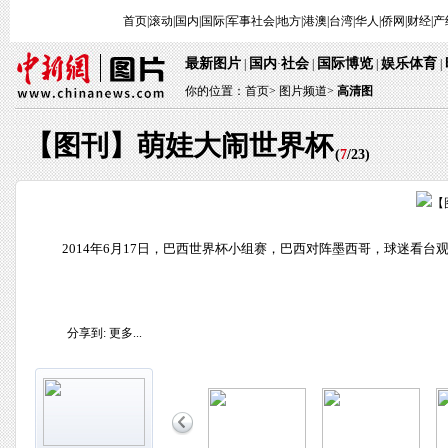
首页
|
滚动
|
国内
|
国际
|
军事
社会
|
地方
|
港澳
|
台湾
|
华人
|
侨网
|
财经
|
产
最新图片
国内
社会
国际博览
娱乐体育
|
·
|
|
|
你的位置：
首页
>
图片频道>
高清图
【图刊】萌娃大闹世界杯
(
7
/
23
)
2014年6月17日，巴西世界杯小组赛，巴西对阵墨西哥，球迷看台
分享到:
更多...