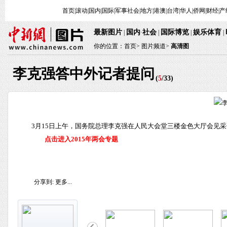
首页
|
滚动
|
国内
|
国际
|
军事
社会
|
地方
|
港澳
|
台湾
|
华人
|
侨网
|
财经
|
产
最新图片
国内
社会
国际博览
娱乐体育
|
·
|
|
|
你的位置：
首页
>
图片频道>
高清图
李克强答中外记者提问
(
5
/
33
)
3月15日上午，国务院总理李克强在人民大会堂三楼金色大厅会见
点击进入2015年两会专题
分享到:
更多...